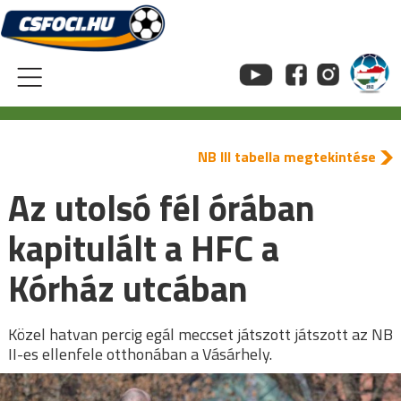
Skip
to
content
NB III tabella megtekintése
Az utolsó fél órában
kapitulált a HFC a
Kórház utcában
Közel hatvan percig egál meccset játszott játszott az NB
II-es ellenfele otthonában a Vásárhely.