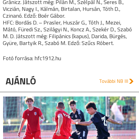
Gránicz. Játszott még: Pilán M., Szélpál N., Seres B.,
Viczián, Nagy I., Kálmán, Birtalan, Hursán, Tóth D.,
Czinanó. Edző: Boér Gábor.
HFC: Bordás D. – Prasler, Huszár G., Tóth J., Mezei,
Mátó, Füredi Sz., Szilágyi N., Koncz A., Szekér D., Szabó
M. D. Játszott még: Filipánics (kapus), Darida, Bürgés,
Gyüre, Bartyik R., Szabó M. Edző: Szűcs Róbert.
Fotó forrása: hfc1912.hu
AJÁNLÓ
További NB III