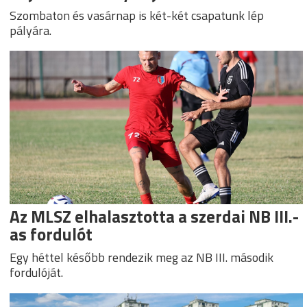
Szombaton és vasárnap is két-két csapatunk lép
pályára.
Az MLSZ elhalasztotta a szerdai NB III.-
as fordulót
Egy héttel később rendezik meg az NB III. második
fordulóját.