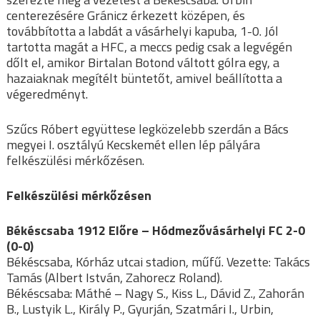
centerezésére Gránicz érkezett középen, és
továbbította a labdát a vásárhelyi kapuba, 1-0. Jól
tartotta magát a HFC, a meccs pedig csak a legvégén
dőlt el, amikor Birtalan Botond váltott gólra egy, a
hazaiaknak megítélt büntetőt, amivel beállította a
végeredményt.
Szűcs Róbert együttese legközelebb szerdán a Bács
megyei I. osztályú Kecskemét ellen lép pályára
felkészülési mérkőzésen.
Felkészülési mérkőzésen
Békéscsaba 1912 Előre – Hódmezővásárhelyi FC 2-0
(0-0)
Békéscsaba, Kórház utcai stadion, műfű. Vezette: Takács
Tamás (Albert István, Zahorecz Roland).
Békéscsaba: Máthé – Nagy S., Kiss L., Dávid Z., Zahorán
B., Lustyik L., Király P., Gyurján, Szatmári I., Urbin,