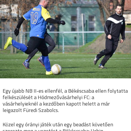
Egy újabb NB II-es ellenfél, a Békéscsaba ellen folytatta
felkészülését a Hódmezővásárhelyi FC: a
vásárhelyieknél a kezdőben kapott helett a már
leigazolt Füredi Szabolcs.
Közel egy órányi játék után egy beadást követően
szerezte meg a vezetést a Békéscsaba: Urbin