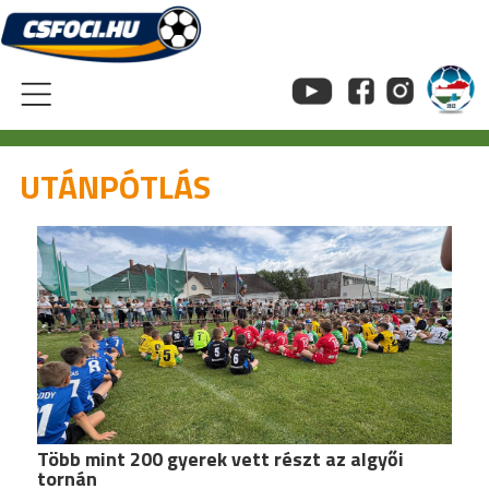
Skip
to
content
UTÁNPÓTLÁS
Több mint 200 gyerek vett részt az algyői
tornán