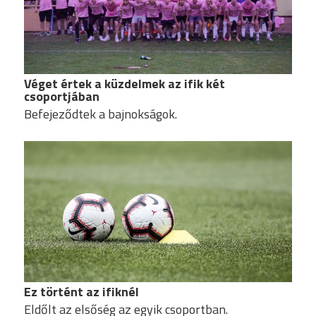
Véget értek a küzdelmek az ifik két
csoportjában
Befejeződtek a bajnokságok.
Ez történt az ifiknél
Eldőlt az elsőség az egyik csoportban.