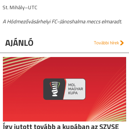
St. Mihály–UTC
A Hódmezővásárhelyi FC–Jánoshalma meccs elmaradt.
AJÁNLÓ
További hírek
Így jutott tovább a kupában az SZVSE