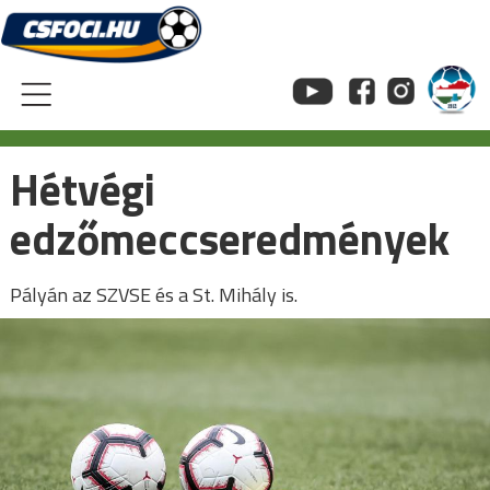
Skip
to
content
Hétvégi
edzőmeccseredmények
Pályán az SZVSE és a St. Mihály is.