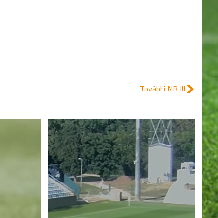
20.
MAJOSI SE
14
További NB III