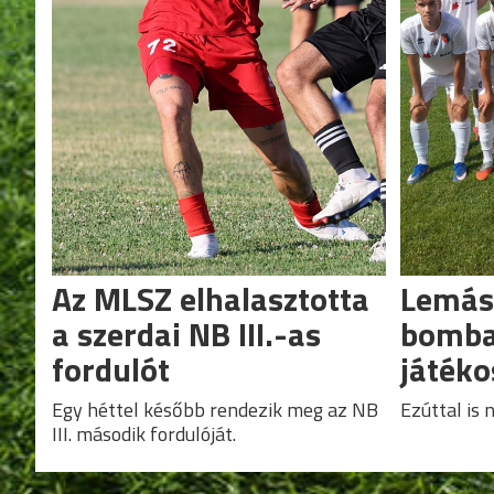
Az MLSZ elhalasztotta
Lemáso
a szerdai NB III.-as
bomba
fordulót
játéko
Egy héttel később rendezik meg az NB
Ezúttal is n
III. második fordulóját.