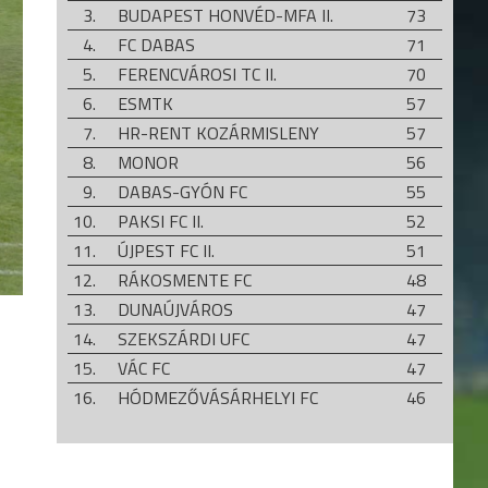
3.
BUDAPEST HONVÉD-MFA II.
73
4.
FC DABAS
71
5.
FERENCVÁROSI TC II.
70
6.
ESMTK
57
7.
HR-RENT KOZÁRMISLENY
57
8.
MONOR
56
9.
DABAS-GYÓN FC
55
10.
PAKSI FC II.
52
11.
ÚJPEST FC II.
51
12.
RÁKOSMENTE FC
48
13.
DUNAÚJVÁROS
47
14.
SZEKSZÁRDI UFC
47
15.
VÁC FC
47
16.
HÓDMEZŐVÁSÁRHELYI FC
46
17.
KÖRÖSLADÁNYI MSK
40
18.
TAKSONY SE
32
19.
SZEGEDI VSE
24