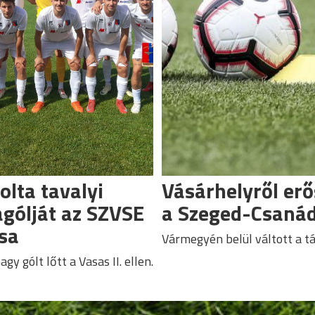
lta tavalyi
Vásárhelyről erő
gólját az SZVSE
a Szeged-Csaná
sa
Vármegyén belül váltott a t
agy gólt lőtt a Vasas II. ellen.