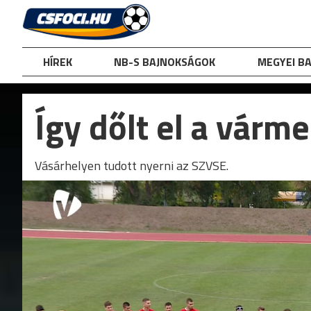
Skip
to
content
HÍREK
NB-S BAJNOKSÁGOK
MEGYEI B
Így dőlt el a várme
Vásárhelyen tudott nyerni az SZVSE.