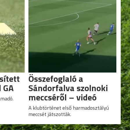
sített
Összefoglaló a
d GA
Sándorfalva szolnoki
meccséről – videó
ámadó.
A klubtörténet első harmadosztályú
meccsét játszották.