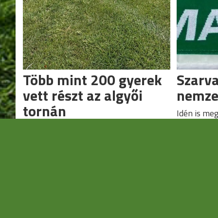
Több mint 200 gyerek
Szarva
vett részt az algyői
nemze
tornán
Idén is me
emléktorná
Három korosztály számára rendeztek
meccseket.