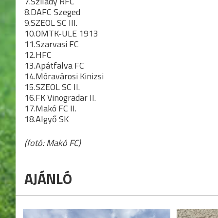
7.Szilády RFC
8.DAFC Szeged
9.SZEOL SC III.
10.OMTK-ULE 1913
11.Szarvasi FC
12.HFC
13.Apátfalva FC
14.Móravárosi Kinizsi
15.SZEOL SC II.
16.FK Vinogradar II.
17.Makó FC II.
18.Algyő SK
(fotó: Makó FC)
AJÁNLÓ