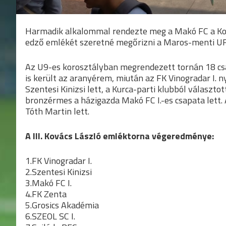
Harmadik alkalommal rendezte meg a Makó FC a Kov
edző emlékét szeretné megőrizni a Maros-menti UF
Az U9-es korosztályban megrendezett tornán 18 csap
is került az aranyérem, miután az FK Vinogradar I. n
Szentesi Kinizsi lett, a Kurca-parti klubból választ
bronzérmes a házigazda Makó FC I.-es csapata lett. 
Tóth Martin lett.
A III. Kovács László emléktorna végeredménye:
1.FK Vinogradar I.
2.Szentesi Kinizsi
3.Makó FC I.
4.FK Zenta
5.Grosics Akadémia
6.SZEOL SC I.