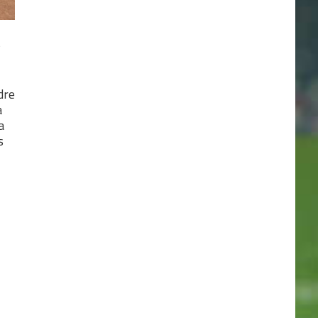
s
dre
a
a
s