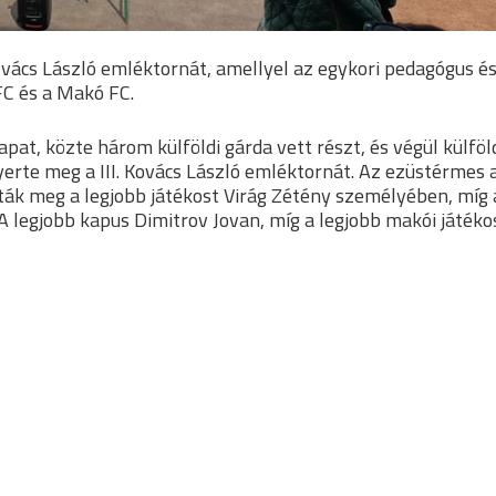
ács László emléktornát, amellyel az egykori pedagógus é
C és a Makó FC.
at, közte három külföldi gárda vett részt, és végül külföl
yerte meg a III. Kovács László emléktornát. Az ezüstérmes 
ották meg a legjobb játékost Virág Zétény személyében, míg 
A legjobb kapus Dimitrov Jovan, míg a legjobb makói játéko