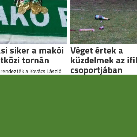
si siker a makói
Véget értek a
tközi tornán
küzdelmek az ifi
csoportjában
grendezték a Kovács László
t.
Befejeződtek a bajnokságok.