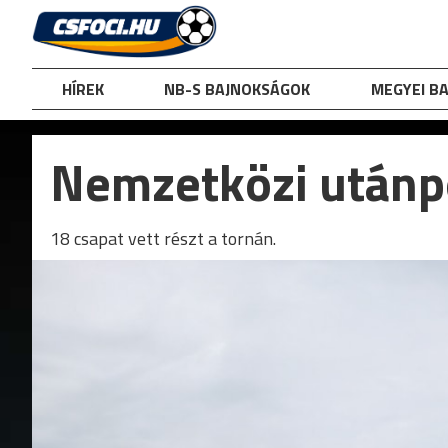
Skip
to
content
HÍREK
NB-S BAJNOKSÁGOK
MEGYEI B
Nemzetközi utánp
18 csapat vett részt a tornán.