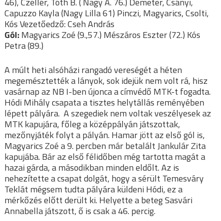
46), Czellér, Tóth B. ( Nagy A. 76.) Demeter, Csányi,
Capuzzo Kayla (Nagy Lilla 61) Pinczi, Magyarics, Csolti,
Kós Vezetőedző: Cseh András
Gól:
Magyarics Zoé (9.,57.) Mészáros Eszter (72.) Kós
Petra (89.)
A múlt heti alsóházi rangadó vereségét a héten
megemésztették a lányok, sok idejük nem volt rá, hisz
vasárnap az NB I-ben újonca a címvédő MTK-t fogadta.
Hódi Mihály csapata a tisztes helytállás reményében
lépett pályára. A szegediek nem voltak veszélyesek az
MTK kapujára, főleg a középpályán játszottak,
mezőnyjáték folyt a pályán. Hamar jött az első gól is,
Magyarics Zoé a 9. percben már betalált Jankulár Zita
kapujába. Bár az első félidőben még tartotta magát a
hazai gárda, a másodikban minden eldőlt. Az is
nehezítette a csapat dolgát, hogy a sérült Temesváry
Teklát mégsem tudta pályára küldeni Hódi, ez a
mérkőzés előtt derült ki. Helyette a beteg Sasvári
Annabella játszott, ő is csak a 46. percig.