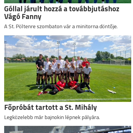
Góllal járult hozzá a továbbjutáshoz
Vágó Fanny
A St. Pöltenre szombaton vár a minitorna döntője.
Főpróbát tartott a St. Mihály
Legközelebb már bajnokin lépnek pályára.