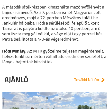
A második játékrészben kihasználta mezőnyfölényét a
bajnoki címvédő. Az 57. percben ismét Magyarics volt
eredményes, majd a 72. percben Mészáros talált be
Jankulár hálójába. Hódi a sérüléséből felépülő Skoric
Tamarát is pályára küldte az utolsó 10 percben, ám ő
sem úszta meg gól nélkül, a vége előtt egy perccel Kós
Petra beállította a 4-0-ás végeredményt.
Hódi Mihály:
Az MTK győzelme teljesen megérdemelt,
helyzetünkhöz mérten vállalható eredmény született, a
lányok hajtottak küzdöttek.
AJÁNLÓ
További Női foci