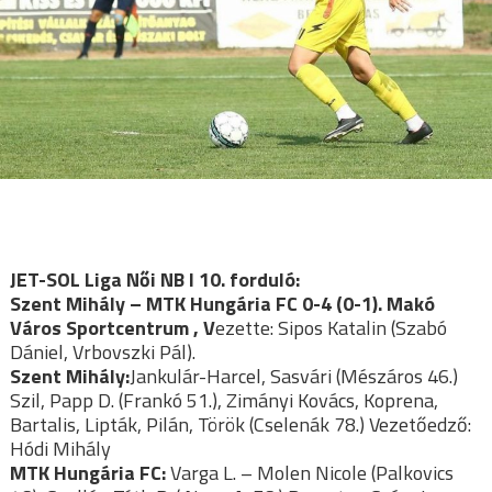
JET-SOL Liga Női NB I 10. forduló:
Szent Mihály – MTK Hungária FC 0-4 (0-1).
Makó
Város Sportcentrum , V
ezette: Sipos Katalin (Szabó
Dániel, Vrbovszki Pál).
Szent Mihály:
Jankulár-Harcel, Sasvári (Mészáros 46.)
Szil, Papp D. (Frankó 51.), Zimányi Kovács, Koprena,
Bartalis, Lipták, Pilán, Török (Cselenák 78.) Vezetőedző:
Hódi Mihály
MTK Hungária FC:
Varga L. – Molen Nicole (Palkovics