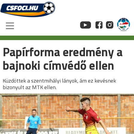
Skip
to
content
Papírforma eredmény a
bajnoki címvédő ellen
Küzdöttek a szentmihályi lányok, ám ez kevésnek
bizonyult az MTK ellen.