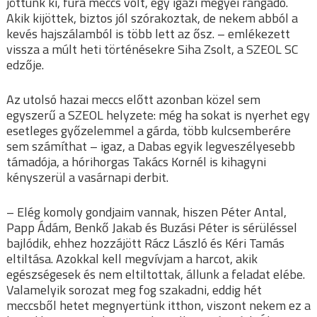
jöttünk ki, fura meccs volt, egy igazi megyei rangadó.
Akik kijöttek, biztos jól szórakoztak, de nekem abból a
kevés hajszálamból is több lett az ősz. – emlékezett
vissza a múlt heti történésekre Siha Zsolt, a SZEOL SC
edzője.
Az utolsó hazai meccs előtt azonban közel sem
egyszerű a SZEOL helyzete: még ha sokat is nyerhet egy
esetleges győzelemmel a gárda, több kulcsemberére
sem számíthat – igaz, a Dabas egyik legveszélyesebb
támadója, a hórihorgas Takács Kornél is kihagyni
kényszerül a vasárnapi derbit.
– Elég komoly gondjaim vannak, hiszen Péter Antal,
Papp Ádám, Benkő Jakab és Buzási Péter is sérüléssel
bajlódik, ehhez hozzájött Rácz László és Kéri Tamás
eltiltása. Azokkal kell megvívjam a harcot, akik
egészségesek és nem eltiltottak, állunk a feladat elébe.
Valamelyik sorozat meg fog szakadni, eddig hét
meccsből hetet megnyertünk itthon, viszont nekem ez a