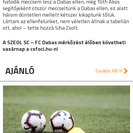
hatodik meccsem lesz a Dabas ellen, még Tóth Ákos
segítőjeként ötször meccseltünk a Dabas ellen, ez alatt
három döntetlen mellett kétszer kikaptunk tőlük.
Láttam az ellenfelünket, nem véletlen állnak a tabellán
ott, ahol – tette hozzá Siha Zsolt.
A SZEOL SC – FC Dabas mérkőzést élőben követheti
vasárnap a csfoci.hu-n!
AJÁNLÓ
További NB III