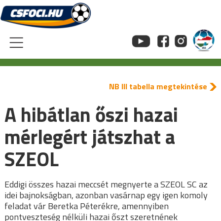
Skip
to
content
NB III tabella megtekintése
A hibátlan őszi hazai
mérlegért játszhat a
SZEOL
Eddigi összes hazai meccsét megnyerte a SZEOL SC az
idei bajnokságban, azonban vasárnap egy igen komoly
feladat vár Beretka Péterékre, amennyiben
pontveszteség nélküli hazai őszt szeretnének