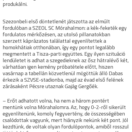
produkálni.
Szezonbeli első döntetlenét játszotta az elmúlt
fordulóban a SZEOL SC Mórahalmon: a kék-feketék egy
fordulatos mérkőzésen, az utolsó pillanatokban
szerzett káprázatos találattal egyenlítettek a
homokhátiak otthonában, így egy pontot legalább
megmentett a Tisza-parti együttes. Egy ilyen szituáció
lendületet is adhat a szegedieknek az ősz hátralévő két,
várhatóan igen kemény próbatétele előtt, hiszen
vasárnap a tabellán közvetlenül mögöttük álló Dabas
érkezik a SZVSE-stadionba, majd az évad első felének
zárásaként Pécsre utaznak Gajág Gergőék.
– Erőt adhatott volna, ha nem a három pontért
mentünk volna Mórahalomra. Az, hogy 0-2-ről sikerült
egyenlítenünk, komoly fegyvertény, de összességében
csalódottak vagyunk, mert hiányzik nekünk két pont. Jól
kezdtünk, de voltak olyan fordulópontok, amiből rosszul