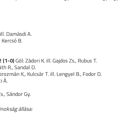
ill. Damásdi A.
 Kercsó B.
 (1-0)
Gól: Zádori K. ill. Gajdos Zs., Rubus T.
áth R., Sandal D.
ozmán K., Kulcsár T. ill. Lengyel B., Fodor D.
i Á.
s., Sándor Gy.
jnokság állása: