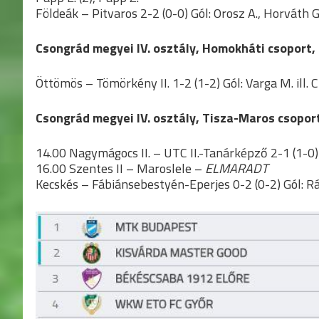
Földeák – Pitvaros 2-2 (0-0) Gól: Orosz A., Horváth G. 
Csongrád megyei IV. osztály, Homokháti csoport, 
Öttömös – Tömörkény II. 1-2 (1-2) Gól: Varga M. ill. Cz
Csongrád megyei IV. osztály, Tisza-Maros csoport
14.00 Nagymágocs II. – UTC II.-Tanárképző 2-1 (1-0) G
16.00 Szentes II – Maroslele –
ELMARADT
Kecskés – Fábiánsebestyén-Eperjes 0-2 (0-2) Gól: Rá