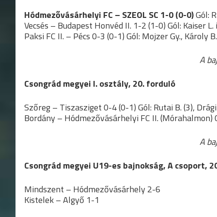
Hódmezővásárhelyi FC – SZEOL SC 1-0 (0-0)
Gól: R
Vecsés – Budapest Honvéd II. 1-2 (1-0) Gól: Kaiser L. i
Paksi FC II. – Pécs 0-3 (0-1) Gól: Mojzer Gy., Károly B. 
A ba
Csongrád megyei I. osztály, 20. forduló
Szőreg – Tiszasziget 0-4 (0-1) Gól: Rutai B. (3), Drági
Bordány – Hódmezővásárhelyi FC II. (Mórahalmon) 0-3 
A ba
Csongrád megyei U19-es bajnokság, A csoport, 20
Mindszent – Hódmezővásárhely 2-6
Kistelek – Algyő 1-1