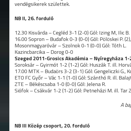
vendégsikerek születtek.
NB II, 26. forduló
12.30 Kisvárda – Cegléd 3-1 (2-0) Gól: Izing M, Ilic B. 
16.00 Sopron – Budafok 0-3 (0-0) Gól: Pölöskei P. (2),
Mosonmagyaróvár – Szolnok 0-1 (0-0) Gól: Tóth L.
Kazincbarcika – Dorog 0-0
Szeged 2011-Grosics Akadémia – Nyíregyháza 1-2
Soroksár – Gyirmót 1-2 (1-2) Gól: Huszák T. ill. Horv
17.00 MTK – Budaörs 3-2 (3-1) Gól: Gengeliczki G., Kor
ETO FC Győr – Vác 1-1 (1-0) Gól: Szánthó R. ill. Balajt
ZTE – Békéscsaba 1-0 (0-0) Gól: Jelena R.
Siófok – Csákvár 1-2 (1-2) Gól: Petneházi M. ill. Tar Z
A ba
NB III Közép csoport, 20. forduló