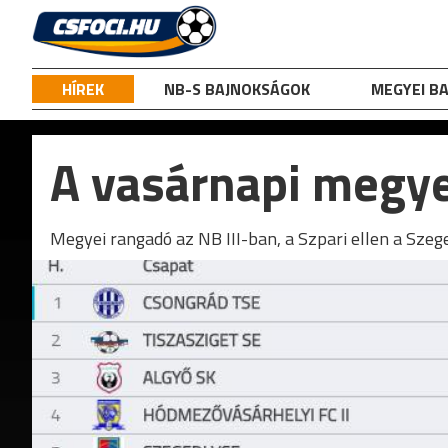
Skip
to
content
HÍREK
NB-S BAJNOKSÁGOK
MEGYEI B
A vasárnapi megy
Megyei rangadó az NB III-ban, a Szpari ellen a Szeg