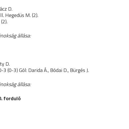
ácz D.
ll. Hegedüs M. (2).
(2).
jnokság állása:
ty D.
(0-3) Gól: Darida Á., Bódai D., Bürgés J.
jnokság állása:
. forduló