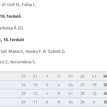
ill. Gróf N., Fülöp L.
16. forduló
ibolya Á. (2).
, 16. forduló
ól: Makai S., Kovács F. ill. Szántó D.
cz Z., Korcsmáros S.