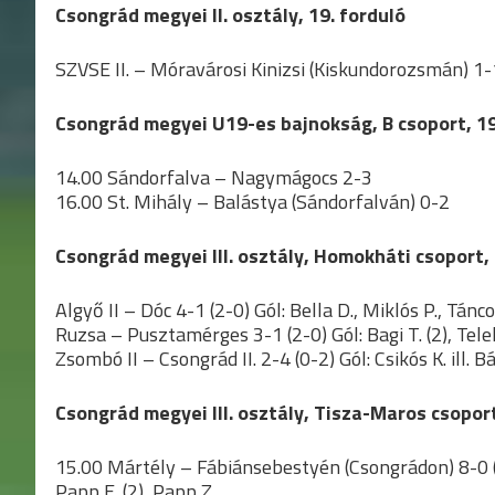
Csongrád megyei II. osztály, 19. forduló
SZVSE II. – Móravárosi Kinizsi (Kiskundorozsmán) 1-1 (
Csongrád megyei U19-es bajnokság, B csoport, 19
14.00 Sándorfalva – Nagymágocs 2-3
16.00 St. Mihály – Balástya (Sándorfalván) 0-2
Csongrád megyei III. osztály, Homokháti csoport, 
Algyő II – Dóc 4-1 (2-0) Gól: Bella D., Miklós P., Táncos 
Ruzsa – Pusztamérges 3-1 (2-0) Gól: Bagi T. (2), Telek
Zsombó II – Csongrád II. 2-4 (0-2) Gól: Csikós K. ill. Bá
Csongrád megyei III. osztály, Tisza-Maros csoport
15.00 Mártély – Fábiánsebestyén (Csongrádon) 8-0 (6-0)
Papp E. (2), Papp Z.