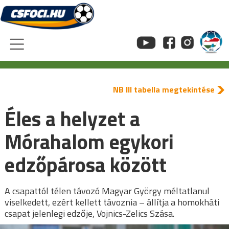
Skip
to
content
NB III tabella megtekintése
Éles a helyzet a
Mórahalom egykori
edzőpárosa között
A csapattól télen távozó Magyar György méltatlanul
viselkedett, ezért kellett távoznia – állítja a homokháti
csapat jelenlegi edzője, Vojnics-Zelics Szása.