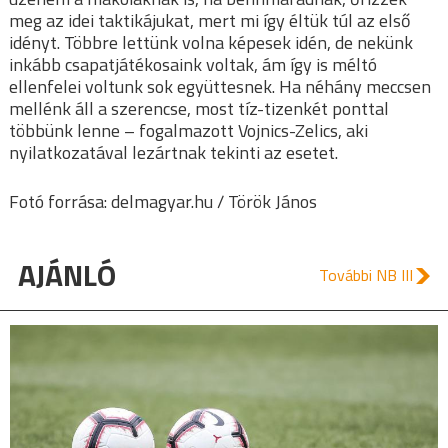
meg az idei taktikájukat, mert mi így éltük túl az első
idényt. Többre lettünk volna képesek idén, de nekünk
inkább csapatjátékosaink voltak, ám így is méltó
ellenfelei voltunk sok együttesnek. Ha néhány meccsen
mellénk áll a szerencse, most tíz-tizenkét ponttal
többünk lenne – fogalmazott Vojnics-Zelics, aki
nyilatkozatával lezártnak tekinti az esetet.
Fotó forrása: delmagyar.hu / Török János
AJÁNLÓ
További NB III