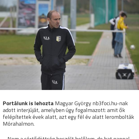
Portálunk is lehozta
Magyar György nb3foci.hu-nak
adott interjúját, amelyben úgy fogalmazott: amit ők
felépítettek évek alatt, azt egy fél év alatt lerombolták
Mórahalmon.
– Nem a sértődöttség beszélt belőlem, de hat nappal