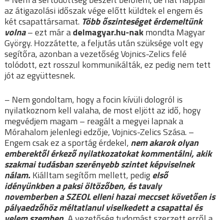
az átigazolási időszak vége előtt küldtek el engem és
két csapattársamat.
Több őszinteséget érdemeltünk
volna
– ezt már a
delmagyar.hu-nak
mondta Magyar
György. Hozzátette, a feljutás után szüksége volt egy
segítőra, azonban a vezetőség Vojnics-Zelics felé
tolódott, ezt rosszul kommunikálták, ez pedig nem tett
jót az együttesnek.
– Nem gondoltam, hogy a focin kívüli dologról is
nyilatkoznom kell valaha, de most eljött az idő, hogy
megvédjem magam – reagált a megyei lapnak a
Mórahalom jelenlegi edzője, Vojnics-Zelics Szása. –
Engem csak ez a sportág érdekel,
nem akarok olyan
emberektől érkező nyilatkozatokat kommentálni, akik
szakmai tudásban szerényebb szintet képviselnek
nálam.
Kiálltam segítőm mellett, pedig
első
idényünkben a paksi öltözőben, és tavaly
novemberben a SZEOL elleni hazai meccset követően is
pályaedzőhöz méltatlanul viselkedett a csapattal és
velem szemben.
A vezetőség tudomást szerzett erről a