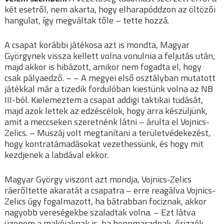
két esetről, nem akarta, hogy elharapóddzon az öltözői
hangulat, így megváltak tőle – tette hozzá.
A csapat korábbi játékosa azt is mondta, Magyar
Györgynek vissza kellett volna vonulnia a feljutás után,
majd akkor is hibázott, amikor nem fogadta el, hogy
csak pályaedző. – – A megyei első osztályban mutatott
játékkal már a tizedik fordulóban kiestünk volna az NB
III-ból. Kielemeztem a csapat addigi taktikai tudását,
majd azok lettek az edzéscélok, hogy arra készüljünk,
amit a meccseken szeretnénk látni – árulta el Vojnics-
Zelics. – Muszáj volt megtanítani a területvédekezést,
hogy kontratámadásokat vezethessünk, és hogy mit
kezdjenek a labdával ekkor.
Magyar György viszont azt mondja, Vojnics-Zelics
ráerőltette akaratát a csapatra – erre reagálva Vojnics-
Zelics úgy fogalmazott, ha bátrabban fociznak, akkor
nagyobb vereségekbe szaladtak volna. – Ezt látva
üzenem a makóiaknak is, ha bennmaradnak, őrizzék