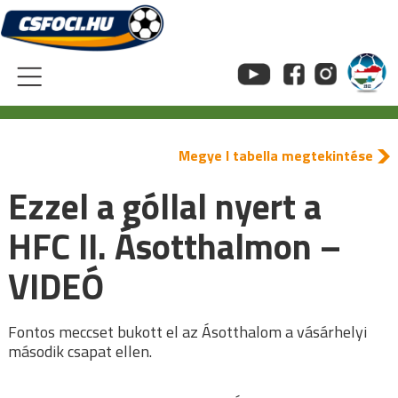
Skip
to
content
Megye I tabella megtekintése
Ezzel a góllal nyert a
HFC II. Ásotthalmon –
VIDEÓ
Fontos meccset bukott el az Ásotthalom a vásárhelyi
második csapat ellen.