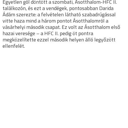
Egyetlen gól döntött a szombati, Ásotthalom-HFC II.
találkozón, és ezt a vendégek, pontosabban Darida
Ádám szerezte: a felvételen látható szabadrúgással
vitte haza mind a három pontot Ásotthalomról a
vásárhelyi második csapat. Ez volt az Ásotthalom első
hazai veresége – a HFC II. pedig öt pontra
megközelítette ezzel második helyen álló legyőzött
ellenfelét.