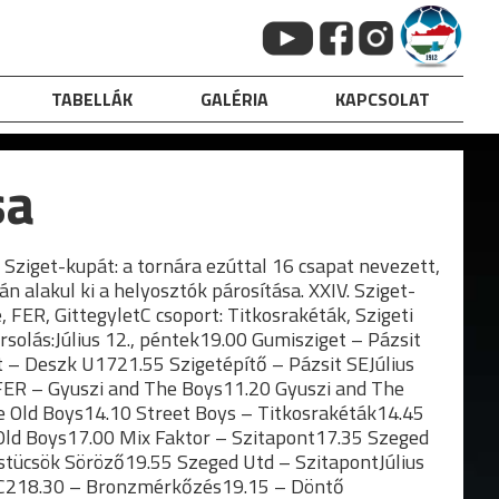
TABELLÁK
GALÉRIA
KAPCSOLAT
sa
Sziget-kupát: a tornára ezúttal 16 csapat nevezett,
n alakul ki a helyosztók párosítása. XXIV. Sziget-
 FER, GittegyletC csoport: Titkosrakéták, Szigeti
rsolás:Július 12., péntek19.00 Gumisziget – Pázsit
 – Deszk U1721.55 Szigetépítő – Pázsit SEJúlius
 FER – Gyuszi and The Boys11.20 Gyuszi and The
e Old Boys14.10 Street Boys – Titkosrakéták14.45
 Old Boys17.00 Mix Faktor – Szitapont17.35 Szeged
stücsök Söröző19.55 Szeged Utd – SzitapontJúlius
/C218.30 – Bronzmérkőzés19.15 – Döntő