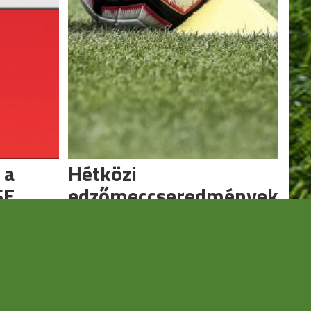
 a
Hétközi
SE
edzőmeccseredmények
a győztes
Folytatódik a tesztidőszak.