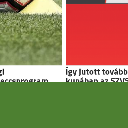
gi
Így jutott tovább
eccsprogram
kupában az SZV
 a tesztidőszak.
A ráadásban szerezték meg 
gólt.