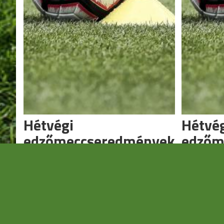
Hétvégi
Hétvé
edzőmeccseredmények
edzőm
Folytatódik a tesztidőszak.
Folytatódik