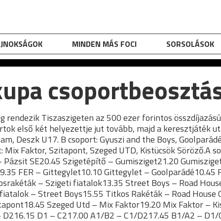
AJNOKSÁGOK
MINDEN MÁS FOCI
SORSOLÁSOK
kupa csoportbeosztá
 rendezik Tiszaszigeten az 500 ezer forintos összdíjazású 
tok első két helyezettje jut tovább, majd a keresztjáték utá
eam, Deszk U17. B csoport: Gyuszi and the Boys, Goolparádé,
: Mix Faktor, Szitapont, Szeged UTD, Kistücsök Söröző.A so
Pázsit SE20.45 Szigetépítő – Gumisziget21.20 Gumisziget
9.35 FER – Gittegylet10.10 Gittegylet – Goolparádé10.45
osrakéták – Szigeti fiatalok13.35 Street Boys – Road Hous
i fiatalok – Street Boys15.55 Titkos Rakéták – Road House
itapont18.45 Szeged Utd – Mix Faktor19.20 Mix Faktor – Ki
 – D216.15 D1 – C217.00 A1/B2 – C1/D217.45 B1/A2 – D1