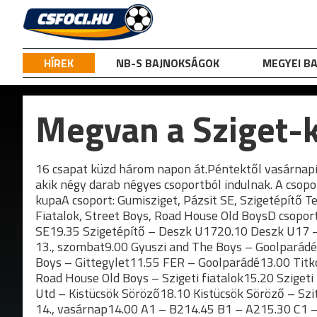
Skip
to
content
HÍREK
NB-S BAJNOKSÁGOK
MEGYEI B
Megvan a Sziget-
16 csapat küzd három napon át.Péntektől vasárnapig
akik négy darab négyes csoportból indulnak. A csopor
kupaA csoport: Gumisziget, Pázsit SE, Szigetépítő T
Fiatalok, Street Boys, Road House Old BoysD csoport
SE19.35 Szigetépítő – Deszk U1720.10 Deszk U17 – 
13., szombat9.00 Gyuszi and The Boys – Goolparádé
Boys – Gittegylet11.55 FER – Goolparádé13.00 Titk
Road House Old Boys – Szigeti fiatalok15.20 Sziget
Utd – Kistücsök Söröző18.10 Kistücsök Söröző – Sz
14., vasárnap14.00 A1 – B214.45 B1 – A215.30 C1