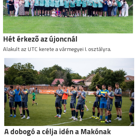
Hét érkező az újoncnál
Alakult az UTC kerete a vármegyei I. osztályra.
A dobogó a célja idén a Makónak