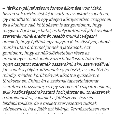
–
Játékos-pályafutásom fontos állomása volt Makó,
hiszen sok mérkőzést lejátszottam az akkori csapatban,
így mondhatni nem egy idegen környezetben csöppenek
és a klubhoz való kötödésem is azt gondolom, hogy
megvan. A jelenlegi fiatal, és helyi kötődésű játékosokkal
szeretnék minél eredményesebb munkát végezni,
amellett, hogy építünk egy nagyon jó közösséget, ahová
munka után örömmel jönnek a játékosok. Azt
gondolom, hogy ez nélkülözhetetlen része az
eredményes munkának. Edzői hitvallásom tükrében
olyan csapatot szeretnék összerakni, akik szenvedéllyel
játszanak a pályán, küzdenek egymásért, a csapatért és
mindig, minden körülmények között a győzelemre
törekszenek. Ehhez én a szakmai tapasztalatomat
szeretném hozzáadni, és egy szervezett csapatot építeni,
akik közönségszórakoztató focit játszanak, törekszenek
a dominanciára, valamint a játékszervezésre és
labdabirtoklása, de e mellett szervezetten tudnak
védekezni is, ha a játék ezt kívánja. Természetesen nem