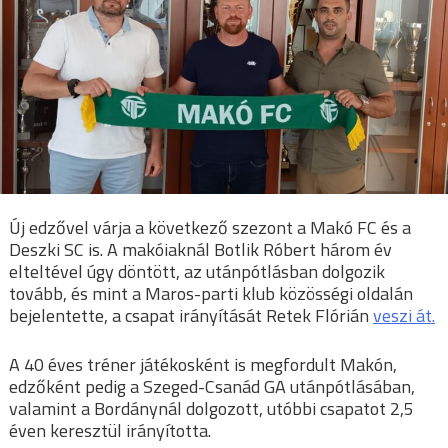
Új edzővel várja a következő szezont a Makó FC és a
Deszki SC is. A makóiaknál Botlik Róbert három év
elteltével úgy döntött, az utánpótlásban dolgozik
tovább, és mint a Maros-parti klub közösségi oldalán
bejelentette, a csapat irányítását Retek Flórián
veszi át.
A 40 éves tréner játékosként is megfordult Makón,
edzőként pedig a Szeged-Csanád GA utánpótlásában,
valamint a Bordánynál dolgozott, utóbbi csapatot 2,5
éven keresztül irányította.