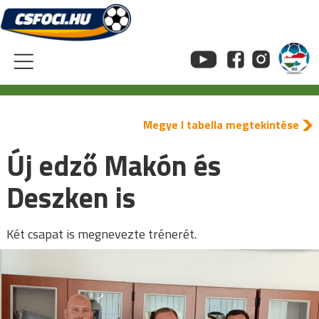
Skip
to
content
Megye I tabella megtekintése
Új edző Makón és
Deszken is
Két csapat is megnevezte trénerét.