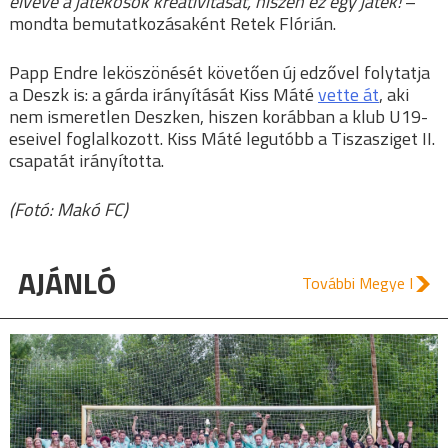
elvéve a játékosok kreativitását, hiszen ez egy játék!
–
mondta bemutatkozásaként Retek Flórián.
Papp Endre leköszönését követően új edzővel folytatja
a Deszk is: a gárda irányítását Kiss Máté
vette át
, aki
nem ismeretlen Deszken, hiszen korábban a klub U19-
eseivel foglalkozott. Kiss Máté legutóbb a Tiszasziget II.
csapatát irányította.
(Fotó: Makó FC)
AJÁNLÓ
További Megye I