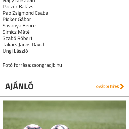
Nagy Krisztián
Paczér Balázs
Pap Zsigmond Csaba
Pioker Gábor
Savanya Bence
Simicz Máté
Szabó Róbert
Takács János Dávid
Ungi Làszló
Fotó forrása: csongradjb.hu
AJÁNLÓ
További hírek