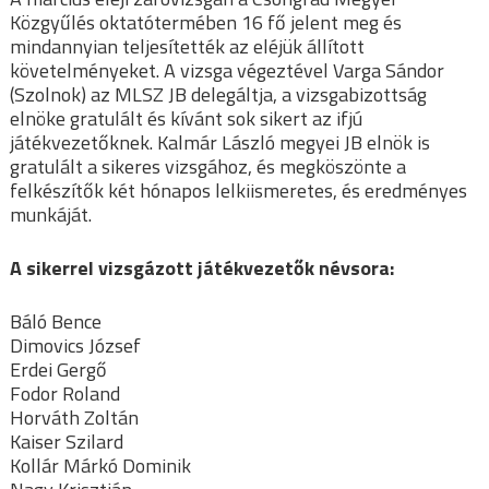
Közgyűlés oktatótermében 16 fő jelent meg és
mindannyian teljesítették az eléjük állított
követelményeket. A vizsga végeztével Varga Sándor
(Szolnok) az MLSZ JB delegáltja, a vizsgabizottság
elnöke gratulált és kívánt sok sikert az ifjú
játékvezetőknek. Kalmár László megyei JB elnök is
gratulált a sikeres vizsgához, és megköszönte a
felkészítők két hónapos lelkiismeretes, és eredményes
munkáját.
A sikerrel vizsgázott játékvezetők névsora:
Báló Bence
Dimovics József
Erdei Gergő
Fodor Roland
Horváth Zoltán
Kaiser Szilard
Kollár Márkó Dominik