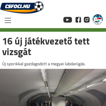
Skip
to
content
16 új játékvezető tett
vizsgát
Új sporikkal gazdagodott a megyei labdarúgás.