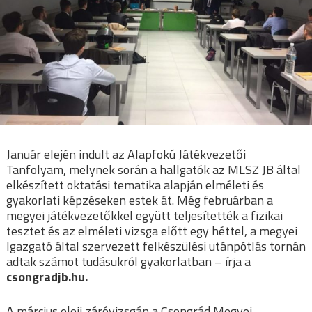
Január elején indult az Alapfokú Játékvezetői
Tanfolyam, melynek során a hallgatók az MLSZ JB által
elkészített oktatási tematika alapján elméleti és
gyakorlati képzéseken estek át. Még februárban a
megyei játékvezetőkkel együtt teljesítették a fizikai
tesztet és az elméleti vizsga előtt egy héttel, a megyei
Igazgató által szervezett felkészülési utánpótlás tornán
adtak számot tudásukról gyakorlatban – írja a
csongradjb.hu.
A március eleji záróvizsgán a Csongrád Megyei