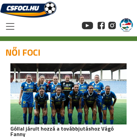
Skip
to
content
NŐI FOCI
Góllal járult hozzá a továbbjutáshoz Vágó
Fanny