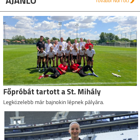
AJÁNLÓ
További Női foci
Főpróbát tartott a St. Mihály
Legközelebb már bajnokin lépnek pályára.