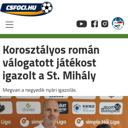
Skip
to
content
Korosztályos román
válogatott játékost
igazolt a St. Mihály
Megvan a negyedik nyári igazolás.