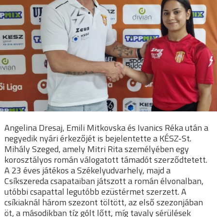
Angelina Dresaj, Emili Mitkovska és Ivanics Réka után a
negyedik nyári érkezőjét is bejelentette a KÉSZ-St.
Mihály Szeged, amely Mitri Rita személyében egy
korosztályos román válogatott támadót szerződtetett.
A 23 éves játékos a Székelyudvarhely, majd a
Csíkszereda csapataiban játszott a román élvonalban,
utóbbi csapattal legutóbb ezüstérmet szerzett. A
csíkiaknál három szezont töltött, az első szezonjában
öt, a másodikban tíz gólt lőtt, míg tavaly sérülések