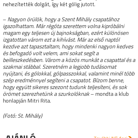
nehezítették dolgát, így két gólig jutott.
–
Nagyon örülök, hogy a Szent Mihály csapatához
igazolhattam. Már régóta szerettem volna kipróbálni
magam egy teljesen új bajnokságban, ezért különösen
izgatottan várom ezt a kihívást. Már az első naptól
kezdve azt tapasztaltam, hogy mindenki nagyon kedves
és befogadó volt velem, ami sokat segít a
beilleszkedésben. Várom a közös munkát a csapattal és a
szakmai stábbal. Szeretném a legjobb tudásomat
nyújtani, és gólokkal, gólpasszokkal, valamint minél több
szép eredménnyel segíteni a csapatot. Bízom benne,
hogy együtt sikeres szezont tudunk teljesíteni, és sok
örömet szerezhetünk a szurkolóknak
– mondta a klub
honlapján Mitri Rita.
(Fotó: St. Mihály)