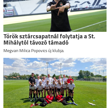
Török sztárcsapatnál folytatja a St.
Mihálytól távozó támadó
Megvan Milica Popovics új klubja.