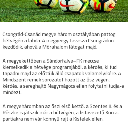
Csongrád-Csanád megye három osztályában pattog
hétvégén a labda. A megyeegy tavasza Csongrádon
kezdődik, ahová a Mórahalom látogat majd.
A megyekettőben a Sándorfalva–FK meccse
kiemelkedik a hétvége programjából, a kérdés, ki tud
tapadni majd az előttük álló csapatok valamelyikére. A
Mindszent remek sorozatot hozott az ősz végén,
kérdés, a sereghajtó Nagymágocs ellen folytatni tudja-e
mindezt.
A megyeháromban az őszi első kettő, a Szentes II. és a
Röszke is játszik már a hétvégén, a listavezető Kurca-
partiakra nem vár könnyű rajt a Kistelek ellen.