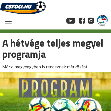
Skip
to
content
A hétvége teljes megyei
programja
Már a megyeegyben is rendeznek mérkőzést.