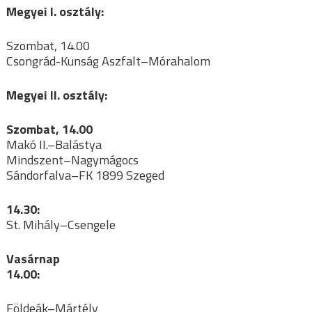
Megyei I. osztály:
Szombat, 14.00
Csongrád-Kunság Aszfalt–Mórahalom
Megyei II. osztály:
Szombat, 14.00
Makó II.–Balástya
Mindszent–Nagymágocs
Sándorfalva–FK 1899 Szeged
14.30:
St. Mihály–Csengele
Vasárnap
14.00:
Földeák–Mártély