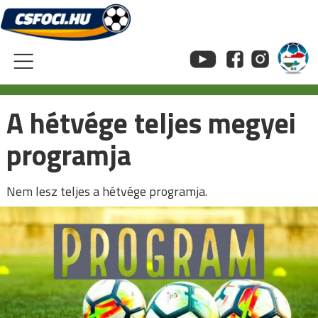
Skip
to
content
A hétvége teljes megyei
programja
Nem lesz teljes a hétvége programja.