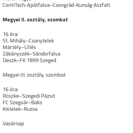
ContiTech-Apátfalva–Csongrád-Kunság Aszfalt
Megyei II. osztály, szombat
16 óra:
St. Mihály–Csanytelek
Mártély–Üllés
Zákányszék–Sándorfalva
Deszk–FK 1899 Szeged
Megyei III. osztály, szombat
16 óra:
Röszke–Szegedi Pázsit
FC Szegvár–Baks
Kistelek–Ruzsa
Vasárnap