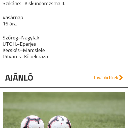
Szikáncs–Kiskundorozsma II.
Vasárnap
16 óra:
Szőreg–Nagylak
UTC II.–Eperjes
Kecskés–Maroslele
Pitvaros–Kübekháza
AJÁNLÓ
További hírek