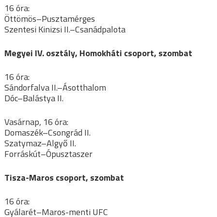
16 óra:
Öttömös–Pusztamérges
Szentesi Kinizsi II.–Csanádpalota
Megyei IV. osztály, Homokháti csoport, szombat
16 óra:
Sándorfalva II.–Ásotthalom
Dóc–Balástya II.
Vasárnap, 16 óra:
Domaszék–Csongrád II.
Szatymaz–Algyő II.
Forráskút–Ópusztaszer
Tisza-Maros csoport, szombat
16 óra:
Gyálarét–Maros-menti UFC