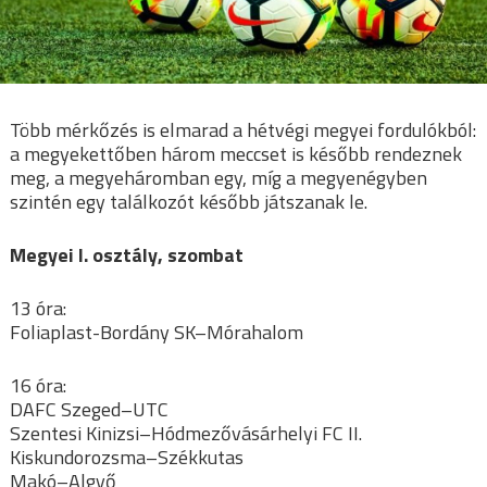
Több mérkőzés is elmarad a hétvégi megyei fordulókból:
a megyekettőben három meccset is később rendeznek
meg, a megyeháromban egy, míg a megyenégyben
szintén egy találkozót később játszanak le.
Megyei I. osztály, szombat
13 óra:
Foliaplast-Bordány SK–Mórahalom
16 óra:
DAFC Szeged–UTC
Szentesi Kinizsi–Hódmezővásárhelyi FC II.
Kiskundorozsma–Székkutas
Makó–Algyő