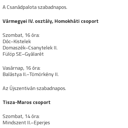
A Csanádpalota szabadnapos.
Vármegyei IV. osztály, Homokháti csoport
Szombat, 16 óra:
Dóc–Kistelek
Domaszék–Csanytelek II.
Fülöp SE–Gyálarét
Vasárnap, 16 óra:
Balástya II.–Tömörkény II.
Az Újszentiván szabadnapos.
Tisza-Maros csoport
Szombat, 14 óra:
Mindszent II.–Eperjes