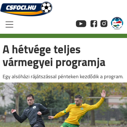
Skip
to
content
A hétvége teljes
vármegyei programja
Egy alsóházi rájátszással pénteken kezdődik a program.