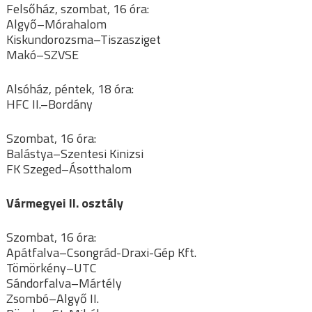
Felsőház, szombat, 16 óra:
Algyő–Mórahalom
Kiskundorozsma–Tiszasziget
Makó–SZVSE
Alsóház, péntek, 18 óra:
HFC II.–Bordány
Szombat, 16 óra:
Balástya–Szentesi Kinizsi
FK Szeged–Ásotthalom
Vármegyei II. osztály
Szombat, 16 óra:
Apátfalva–Csongrád-Draxi-Gép Kft.
Tömörkény–UTC
Sándorfalva–Mártély
Zsombó–Algyő II.