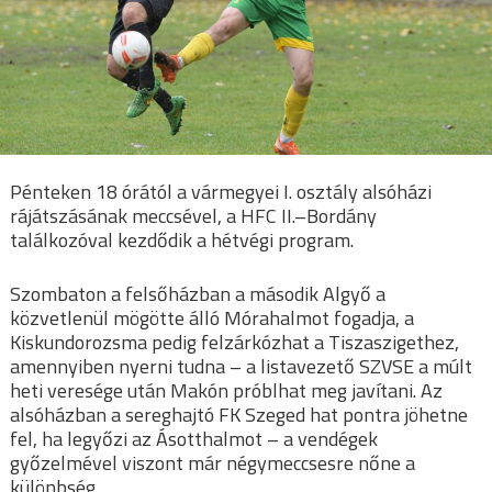
Pénteken 18 órától a vármegyei I. osztály alsóházi
rájátszásának meccsével, a HFC II.–Bordány
találkozóval kezdődik a hétvégi program.
Szombaton a felsőházban a második Algyő a
közvetlenül mögötte álló Mórahalmot fogadja, a
Kiskundorozsma pedig felzárkózhat a Tiszaszigethez,
amennyiben nyerni tudna – a listavezető SZVSE a múlt
heti veresége után Makón próblhat meg javítani. Az
alsóházban a sereghajtó FK Szeged hat pontra jöhetne
fel, ha legyőzi az Ásotthalmot – a vendégek
győzelmével viszont már négymeccsesre nőne a
különbség.