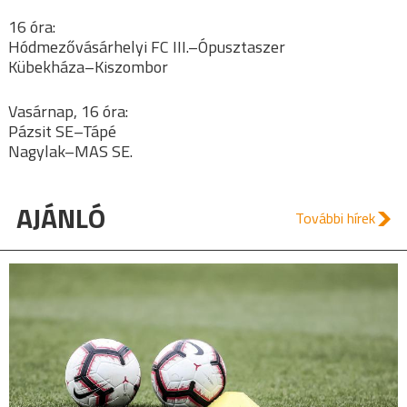
16 óra:
Hódmezővásárhelyi FC III.–Ópusztaszer
Kübekháza–Kiszombor
Vasárnap, 16 óra:
Pázsit SE–Tápé
Nagylak–MAS SE.
AJÁNLÓ
További hírek