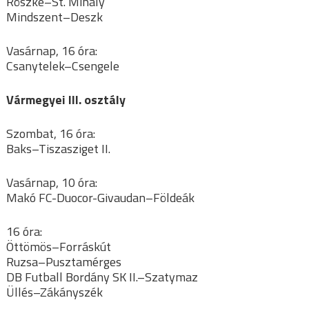
Röszke–St. Mihály
Mindszent–Deszk
Vasárnap, 16 óra:
Csanytelek–Csengele
Vármegyei III. osztály
Szombat, 16 óra:
Baks–Tiszasziget II.
Vasárnap, 10 óra:
Makó FC-Duocor-Givaudan–Földeák
16 óra:
Öttömös–Forráskút
Ruzsa–Pusztamérges
DB Futball Bordány SK II.–Szatymaz
Üllés–Zákányszék