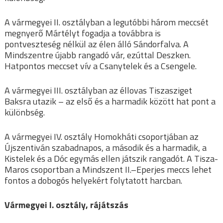
A vármegyei II. osztályban a legutóbbi három meccsét
megnyerő Mártélyt fogadja a továbbra is
pontveszteség nélkül az élen álló Sándorfalva. A
Mindszentre újabb rangadó vár, ezúttal Deszken.
Hatpontos meccset vív a Csanytelek és a Csengele.
A vármegyei III. osztályban az éllovas Tiszasziget
Baksra utazik – az első és a harmadik között hat pont a
különbség.
A vármegyei IV. osztály Homokháti csoportjában az
Újszentiván szabadnapos, a második és a harmadik, a
Kistelek és a Dóc egymás ellen játszik rangadót. A Tisza-
Maros csoportban a Mindszent II.–Eperjes meccs lehet
fontos a dobogós helyekért folytatott harcban.
Vármegyei I. osztály, rájátszás