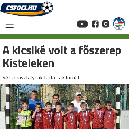
Skip
to
content
A kicsiké volt a főszerep
Kisteleken
Két korosztálynak tartottak tornát.