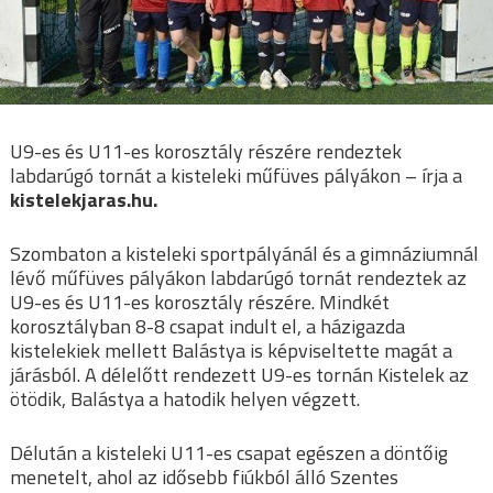
U9-es és U11-es korosztály részére rendeztek
labdarúgó tornát a kisteleki műfüves pályákon – írja a
kistelekjaras.hu.
Szombaton a kisteleki sportpályánál és a gimnáziumnál
lévő műfüves pályákon labdarúgó tornát rendeztek az
U9-es és U11-es korosztály részére. Mindkét
korosztályban 8-8 csapat indult el, a házigazda
kistelekiek mellett Balástya is képviseltette magát a
járásból. A délelőtt rendezett U9-es tornán Kistelek az
ötödik, Balástya a hatodik helyen végzett.
Délután a kisteleki U11-es csapat egészen a döntőig
menetelt, ahol az idősebb fiúkból álló Szentes