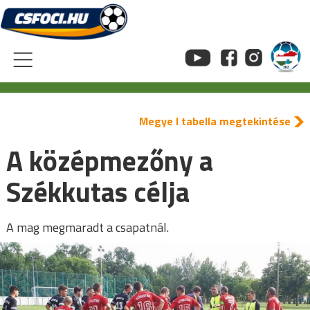
Skip
to
content
Megye I tabella megtekintése
A középmezőny a
Székkutas célja
A mag megmaradt a csapatnál.