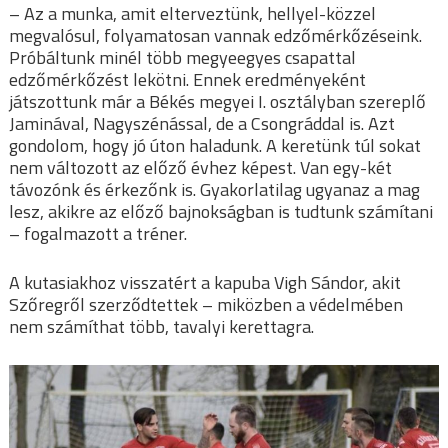
– Az a munka, amit elterveztünk, hellyel-közzel
megvalósul, folyamatosan vannak edzőmérkőzéseink.
Próbáltunk minél több megyeegyes csapattal
edzőmérkőzést lekötni. Ennek eredményeként
játszottunk már a Békés megyei I. osztályban szereplő
Jaminával, Nagyszénással, de a Csongráddal is. Azt
gondolom, hogy jó úton haladunk. A keretünk túl sokat
nem változott az előző évhez képest. Van egy-két
távozónk és érkezőnk is. Gyakorlatilag ugyanaz a mag
lesz, akikre az előző bajnokságban is tudtunk számítani
– fogalmazott a tréner.
A kutasiakhoz visszatért a kapuba Vigh Sándor, akit
Szőregről szerződtettek – miközben a védelmében
nem számíthat több, tavalyi kerettagra.