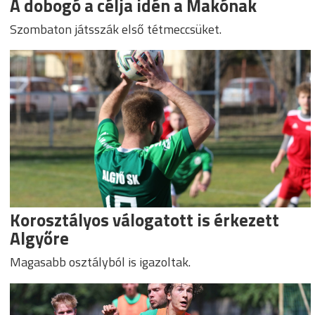
A dobogó a célja idén a Makónak
Szombaton játsszák első tétmeccsüket.
Korosztályos válogatott is érkezett
Algyőre
Magasabb osztályból is igazoltak.