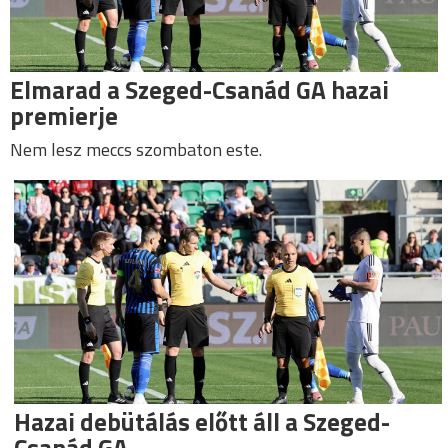
Elmarad a Szeged-Csanád GA hazai
premierje
Nem lesz meccs szombaton este.
Hazai debütálás előtt áll a Szeged-
Csanád GA