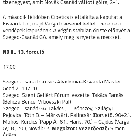
tizenegyest, amit Novák Csanád váltott gólra, 2-1.
A második félidőben Cipetics is eltalálta a kapufát a
Kisvárdából, majd Varga lövésénél kellett védenie a
vendégek kapusának. A végén stabilan őrizte előnyét a
Szeged-Csanád GA, amely meg is nyerte a meccset.
NB II., 13. forduló
17.00
Szeged-Csanád Grosics Akadémia–Kisvárda Master
Good 2–1 (2-1)
Szeged, Szent Gellért Fórum, vezette: Takács Tamás
(Belicza Bence, Vrbovszki Pál)
Szeged-Csanád GA: Takács J. – Könczey, Szilágyi,
Pejovics, Tóth B. – Márkvárt, Palincsár (Borvető, 90+2.),
Mohos, Kurdics (Papp Á., 61., Haris, 70.) – Gajdos (Varga
Gy. B., 70.), Novák Cs.
Megbízott vezetőedző:
Simon
Ádám