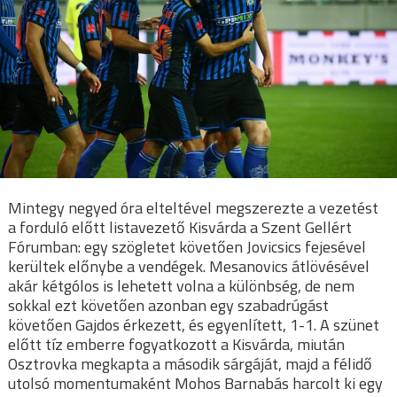
Mintegy negyed óra elteltével megszerezte a vezetést
a forduló előtt listavezető Kisvárda a Szent Gellért
Fórumban: egy szögletet követően Jovicsics fejesével
kerültek előnybe a vendégek. Mesanovics átlövésével
akár kétgólos is lehetett volna a különbség, de nem
sokkal ezt követően azonban egy szabadrúgást
követően Gajdos érkezett, és egyenlített, 1-1. A szünet
előtt tíz emberre fogyatkozott a Kisvárda, miután
Osztrovka megkapta a második sárgáját, majd a félidő
utolsó momentumaként Mohos Barnabás harcolt ki egy