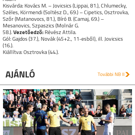
Kisvárda: Kovács M. – Jovicsics (Lippai, 81.), Chlumecky,
Széles, Körmendi (Soltész D., 69.) – Cipetics, Osztrovka,
Szőr (Matanovocs, 81.), Bíró B. (Camaj, 69.) –
Mesanovics, Szpaszics (Molnár G.
58.).
Vezetőedző:
Révész Attila.
Gól: Gajdos (37.), Novák (45+2., 11-esből), ill. Jovicsics
(16.).
Kiállítva: Osztrovka (44.).
AJÁNLÓ
További NB II