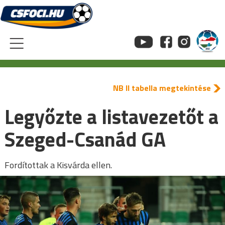
Skip
to
content
NB II tabella megtekintése
Legyőzte a listavezetőt a
Szeged-Csanád GA
Fordítottak a Kisvárda ellen.