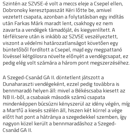
Szintén az SZVSE-é volt a meccs eleje a Csepel ellen,
Dobronoky keresztpasszát Kéri lőtte be, amivel
vezetett csapata, azonban a folytatásban egy indítás
után Farkas Márk maradt lent, csakhogy ez nem
zavarta a vendégek támadóját, és kiegyenlített. A
térfélcsere után is inkább az SZVSE veszélyeztett,
viszont a védelmi határozatlanságot követően egy
büntetőből fordított a Csepel, majd egy megpattanó
lövéssel kétgólosra növelte előnyét a vendégcsapat, ez
pedig elég volt számára a három pont megszerzéséhez.
A Szeged-Csanád GA II. döntetlent játszott a
Dunaharaszti vendégeként, ezzel pedig továbbra is
bennmaradó helyen áll: mivel a Békéscsaba kiesett az
NB II.-ből, a csabaiak második számú csapata
mindenképpen búcsúzni kényszerül az idény végén, míg
a Martfű a kiesés szélén áll, hiszen két körrel a vége
előtt hat pont a hátránya a szegediekkel szemben, így
nagyon közel került a bennmaradáshoz a Szeged-
Csanád GA II.