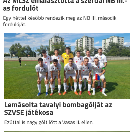
Az MLSZ elhalasztotta a szerdai NB III.-
as fordulót
Egy héttel később rendezik meg az NB III. második
fordulóját.
Lemásolta tavalyi bombagólját az
SZVSE játékosa
Ezúttal is nagy gólt lőtt a Vasas II. ellen.