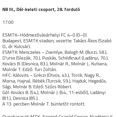
NB III., Dél-keleti csoport, 28. forduló
17.00
ESMTK–Hódmezővásárhelyi FC 4–0 (0–0)
Budapest, ESMTK stadion, vezette: Takács Ákos (Szabó
D., dr. Kulcsár).
ESMTK: Menczeles – Zsemlye, Balogh M. (Burzi, 58.),
D’urso (Slezák, 70.), Puskás, Schildkraut (Ladányi, 70.),
Kovács B. (Desnica, 83.), Molnár R., Molnár J., Kutsera,
Molnár T. Edző: Turi Zoltán.
HFC: Kálovits – Gréczi (Ötvös, 43.), Török, Nagy R.,
Marsa, Hajnal, Rébék (Turcsik, 59.), Hajduk, Hegedűs,
Sági, Molnár B. Edző: Szűcs Róbert.
Gól: Kovács B. (54.), Molnár J. (64., 11-esből), Ladányi
(81.), Desnica (85.).
A 13. percben Molnár T. büntetőt rontott.
Dunaharaszti MTK–Szeged-Csanád Grosics Akadémia II.