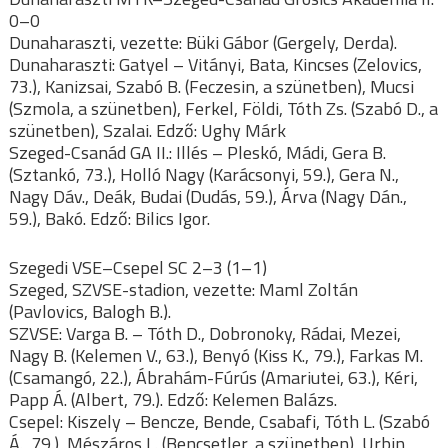
0–0
Dunaharaszti, vezette: Büki Gábor (Gergely, Derda).
Dunaharaszti: Gatyel – Vitányi, Bata, Kincses (Zelovics,
73.), Kanizsai, Szabó B. (Feczesin, a szünetben), Mucsi
(Szmola, a szünetben), Ferkel, Földi, Tóth Zs. (Szabó D., a
szünetben), Szalai. Edző: Ughy Márk
Szeged-Csanád GA II.: Illés – Pleskó, Mádi, Gera B.
(Sztankó, 73.), Holló Nagy (Karácsonyi, 59.), Gera N.,
Nagy Dáv., Deák, Budai (Dudás, 59.), Árva (Nagy Dán.,
59.), Bakó. Edző: Bilics Igor.
Szegedi VSE–Csepel SC 2–3 (1–1)
Szeged, SZVSE-stadion, vezette: Maml Zoltán
(Pavlovics, Balogh B.).
SZVSE: Varga B. – Tóth D., Dobronoky, Rádai, Mezei,
Nagy B. (Kelemen V., 63.), Benyó (Kiss K., 79.), Farkas M.
(Csamangó, 22.), Ábrahám-Fúrús (Amariutei, 63.), Kéri,
Papp Á. (Albert, 79.). Edző: Kelemen Balázs.
Csepel: Kiszely – Bencze, Bende, Csabafi, Tóth L. (Szabó
Á., 79.), Mészáros L. (Bencsetler, a szünetben), Urbin,