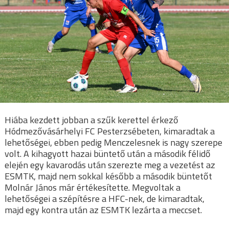
Hiába kezdett jobban a szűk kerettel érkező
Hódmezővásárhelyi FC Pesterzsébeten, kimaradtak a
lehetőségei, ebben pedig Menczelesnek is nagy szerepe
volt. A kihagyott hazai büntető után a második félidő
elején egy kavarodás után szerezte meg a vezetést az
ESMTK, majd nem sokkal később a második büntetőt
Molnár János már értékesítette. Megvoltak a
lehetőségei a szépítésre a HFC-nek, de kimaradtak,
majd egy kontra után az ESMTK lezárta a meccset.