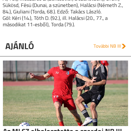
Sükösd, Fésü (Dunai, a szünetben), Halácsi (Németh Z.,
84.), Giuliani (Torda, 68.). Edző: Takács László.
Gól: Kéri (14.), Tóth D. (92.), ill. Halácsi (20., 77., a
másodikat 11-esből), Torda (79.).
AJÁNLÓ
További NB III