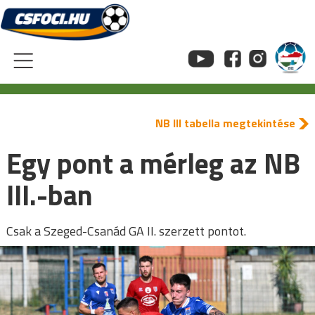
Skip
to
content
NB III tabella megtekintése
Egy pont a mérleg az NB
III.-ban
Csak a Szeged-Csanád GA II. szerzett pontot.