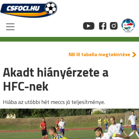
Skip
to
content
NB III tabella megtekintése
Akadt hiányérzete a
HFC-nek
Hiába az utóbbi hét meccs jó teljesítménye.