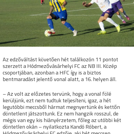
Az edzőváltást követően hét találkozón 11 pontot
szerzett a Hódmezővásárhelyi FC az NB III. Közép
csoportjában, azonban a HFC így is a biztos
bentmaradást jelentő vonal alatt, a 16. helyen áll.
– Az volt az előzetes tervünk, hogy a vonal fölé
kerüljünk, ezt nem tudtuk teljesíteni, igaz, a hét
legutóbbi meccsből hármat megnyertünk és kettőn
döntetlent játszottunk. Ez nem hangzik rosszul, de
mégis van egy kis hiányérzetem, főleg az utóbbi két
döntetlen okán – nyilatkozta Kandó Róbert, a
Hódmezővásárhelyi FC edzője, aki hét meccsen