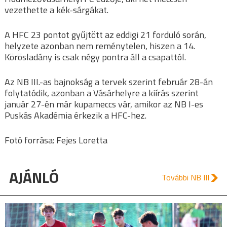
vezethette a kék-sárgákat.
A HFC 23 pontot gyűjtött az eddigi 21 forduló során,
helyzete azonban nem reménytelen, hiszen a 14.
Körösladány is csak négy pontra áll a csapattól.
Az NB III.-as bajnokság a tervek szerint február 28-án
folytatódik, azonban a Vásárhelyre a kiírás szerint
január 27-én már kupameccs vár, amikor az NB I-es
Puskás Akadémia érkezik a HFC-hez.
Fotó forrása: Fejes Loretta
AJÁNLÓ
További NB III