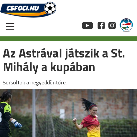
Skip
to
content
Az Astrával játszik a St.
Mihály a kupában
Sorsoltak a negyeddöntőre.