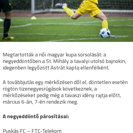
Megtartották a női magyar kupa sorsolását: a
negyeddöntőben a St. Mihály a tavalyi utolsó bajnokin,
idegenben legyőzött Astrát kapta ellenfélként.
A továbbjutás egy mérkőzésen dől el, döntetlen esetén
rögtön tizenegyesrúgások következnek, a
mérkőzéseket pedig még a tavaszi idény rajtja előtt,
március 6-án, 7-én rendezik meg.
A negyeddöntő párosításai:
Puskás FC – FTC-Telekom