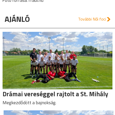
Fotó forrása: fradi.hu
AJÁNLÓ
További Női foci
Drámai vereséggel rajtolt a St. Mihály
Megkezdődött a bajnokság.