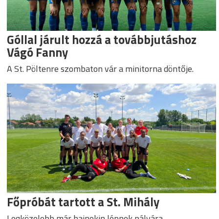
Góllal járult hozzá a továbbjutáshoz
Vágó Fanny
A St. Pöltenre szombaton vár a minitorna döntője.
Főpróbát tartott a St. Mihály
Legközelebb már bajnokin lépnek pályára.