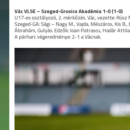
Vác VLSE – Szeged-Grosics Akadémia 1-0 (1-0)
U17-es osztályozó, 2. mérkőzés. Vác, vezette: Rúsz
Szeged-GA: Sági – Nagy M., Vajda, Mészáros, Kis B., 
Ábrahám, Gulyás. Edzők: Ioan Patrascu, Hadár Attila
A párharc végeredménye: 2-1 a Vácnak.