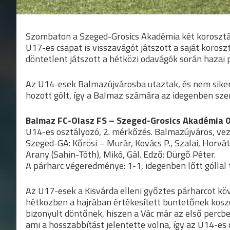
Szombaton a Szeged-Grosics Akadémia két korosztál
U17-es csapat is visszavágót játszott a saját koros
döntetlent játszott a hétközi odavágók során hazai 
Az U14-esek Balmazújvárosba utaztak, és nem sikerü
hozott gólt, így a Balmaz számára az idegenben szer
Balmaz FC-Olasz FS – Szeged-Grosics Akadémia 
U14-es osztályozó, 2. mérkőzés. Balmazújváros, vezet
Szeged-GA: Kőrösi – Murár, Kovács P., Szalai, Horváth 
Arany (Sahin-Tóth), Mikó, Gál. Edző: Dürgő Péter.
A párharc végeredménye: 1-1, idegenben lőtt góllal
Az U17-esek a Kisvárda elleni győztes párharcot kö
hétközben a hajrában értékesített büntetőnek köszö
bizonyult döntőnek, hiszen a Vác már az első percbe
ami a hosszabbítást jelentette volna, így az U14-es 