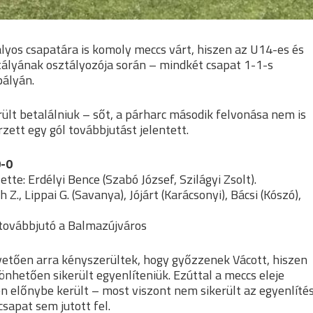
yos csapatára is komoly meccs várt, hiszen az U14-es és
ztályának osztályozója során – mindkét csapat 1-1-s
pályán.
lt betalálniuk – sőt, a párharc második felvonása nem is
zett egy gól továbbjutást jelentett.
0-0
te: Erdélyi Bence (Szabó József, Szilágyi Zsolt).
Z., Lippai G. (Savanya), Jójárt (Karácsonyi), Bácsi (Kószó),
 továbbjutó a Balmazújváros
vetően arra kényszerültek, hogy győzzenek Vácott, hiszen
nhetően sikerült egyenlíteniük. Ezúttal a meccs eleje
n előnybe került – most viszont nem sikerült az egyenlítés
csapat sem jutott fel.