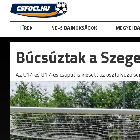
Skip
to
content
HÍREK
NB-S BAJNOKSÁGOK
MEGYEI B
Búcsúztak a Szege
Az U14 és U17-es csapat is kiesett az osztályozó so