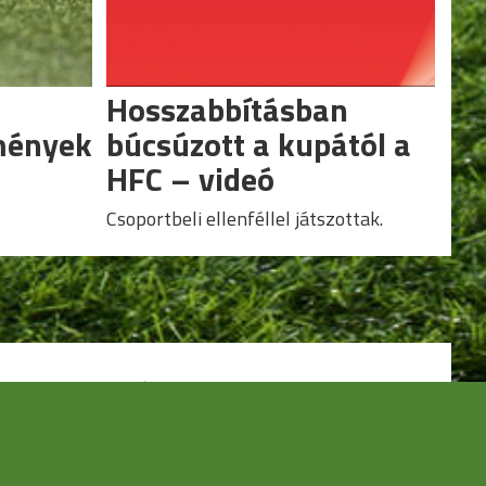
Hosszabbításban
mények
búcsúzott a kupától a
HFC – videó
Csoportbeli ellenféllel játszottak.