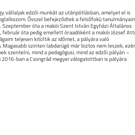
 vállaljak edzői munkát az utánpótlásban, amelyet el is
 foglalkozom. Ősszel befejeződtek a felsőfokú tanulmányai
 Szeptember óta a makói Szent István Egyházi Általános
k, február óta pedig emellett óraadóként a makói József Atti
gaim teljesen kitöltik az időmet, a pályára való
m. Magasabb szinten labdarúgó már biztos nem leszek, ezé
k szentelni, mind a pedagógusi, mind az edzői pályán –
i 2016-ban a Csongrád megyei válogatottban is pályára