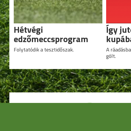
Hétvégi
Így ju
edzőmeccsprogram
kupáb
Folytatódik a tesztidőszak.
A ráadásba
gólt.