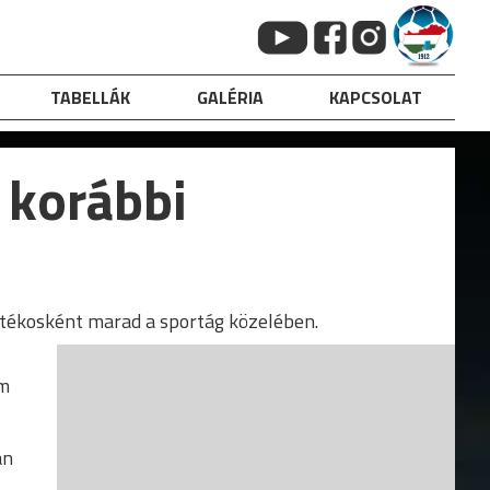
TABELLÁK
GALÉRIA
KAPCSOLAT
 korábbi
átékosként marad a sportág közelében.
em
an