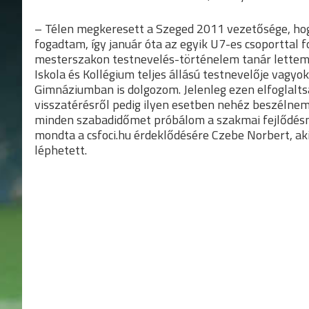
– Télen megkeresett a Szeged 2011 vezetősége, hogy
fogadtam, így január óta az egyik U7-es csoporttal
mesterszakon testnevelés-történelem tanár lettem.
Iskola és Kollégium teljes állású testnevelője vagyo
Gimnáziumban is dolgozom. Jelenleg ezen elfoglaltsá
visszatérésről pedig ilyen esetben nehéz beszélne
minden szabadidőmet próbálom a szakmai fejlődésne
mondta a csfoci.hu érdeklődésére Czebe Norbert, ak
léphetett.