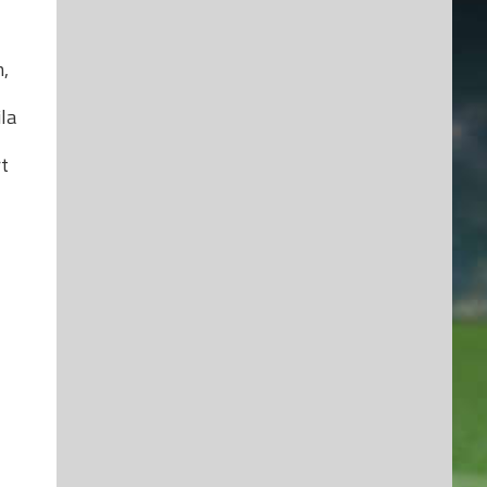
m,
la
rt