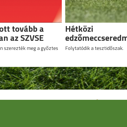
tott tovább a
Hétközi
an az SZVSE
edzőmeccsered
n szerezték meg a győztes
Folytatódik a tesztidőszak.