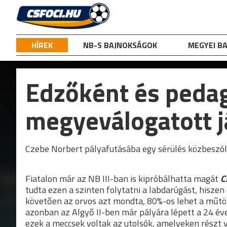
Skip
to
content
HÍREK
NB-S BAJNOKSÁGOK
MEGYEI B
Edzőként és pedag
megyeválogatott j
Czebe Norbert pályafutásába egy sérülés közbeszólt
Fiatalon már az NB III-ban is kipróbálhatta magát
C
tudta ezen a szinten folytatni a labdarúgást, hiszen
követően az orvos azt mondta, 80%-os lehet a műtöt
azonban az Algyő II-ben már pályára lépett a 24 éves
ezek a meccsek voltak az utolsók, amelyeken részt 