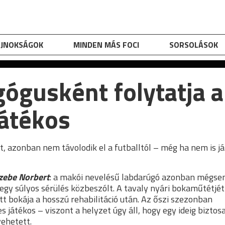
AJNOKSÁGOK
MINDEN MÁS FOCI
SORSOLÁSOK
ógusként folytatja a
átékos
, azonban nem távolodik el a futballtól – még ha nem is j
zebe Norbert
: a makói nevelésű labdarúgó azonban mégs
 egy súlyos sérülés közbeszólt. A tavaly nyári bokaműtétjét
t bokája a hosszú rehabilitáció után. Az őszi szezonban
 játékos – viszont a helyzet úgy áll, hogy egy ideig biztos
vehetett.