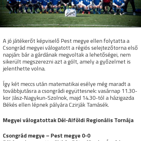
A jó játékerőt képviselő Pest megye ellen folytatta a
Csongrád megyei válogatott a régiós selejtezőtorna első
napján: bár a gárdának megvoltak a lehetőségei, nem
sikerült megszerezni azt a gólt, amely a győzelmet is
jelenthette volna.
Így két meccs után matematikai esélye még maradt a
továbbjutásra a csongrádi együttesnek: vasárnap 11.30-
kor Jász-Nagykun-Szolnok, majd 14.30-tól a házigazda
Békés ellen lépnek pályára Czirják Tamásék.
Megyei válogatottak Dél-Alföldi Regionális Tornája
Csongrád megye – Pest megye 0-0