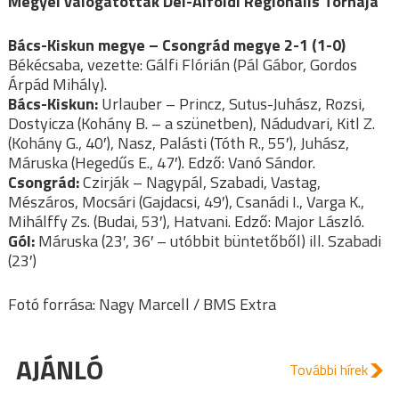
Megyei válogatottak Dél-Alföldi Regionális Tornája
Bács-Kiskun megye – Csongrád megye 2-1 (1-0)
Békécsaba, vezette: Gálfi Flórián (Pál Gábor, Gordos
Árpád Mihály).
Bács-Kiskun:
Urlauber – Princz, Sutus-Juhász, Rozsi,
Dostyicza (Kohány B. – a szünetben), Nádudvari, Kitl Z.
(Kohány G., 40′), Nasz, Palásti (Tóth R., 55′), Juhász,
Máruska (Hegedűs E., 47′). Edző: Vanó Sándor.
Csongrád:
Czirják – Nagypál, Szabadi, Vastag,
Mészáros, Mocsári (Gajdacsi, 49′), Csanádi I., Varga K.,
Mihálffy Zs. (Budai, 53′), Hatvani. Edző: Major László.
Gól:
Máruska (23′, 36′ – utóbbit büntetőből) ill. Szabadi
(23′)
Fotó forrása: Nagy Marcell / BMS Extra
AJÁNLÓ
További hírek