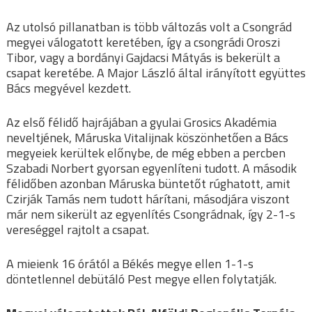
Az utolsó pillanatban is több változás volt a Csongrád
megyei válogatott keretében, így a csongrádi Oroszi
Tibor, vagy a bordányi Gajdacsi Mátyás is bekerült a
csapat keretébe. A Major László által irányított együttes
Bács megyével kezdett.
Az első félidő hajrájában a gyulai Grosics Akadémia
neveltjének, Máruska Vitalijnak köszönhetően a Bács
megyeiek kerültek előnybe, de még ebben a percben
Szabadi Norbert gyorsan egyenlíteni tudott. A második
félidőben azonban Máruska büntetőt rúghatott, amit
Czirják Tamás nem tudott hárítani, másodjára viszont
már nem sikerült az egyenlítés Csongrádnak, így 2-1-s
vereséggel rajtolt a csapat.
A mieienk 16 órától a Békés megye ellen 1-1-s
döntetlennel debütáló Pest megye ellen folytatják.