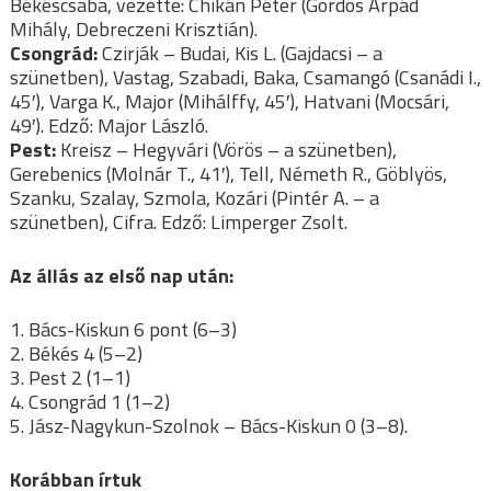
Békéscsaba, vezette: Chikán Péter (Gordos Árpád
Mihály, Debreczeni Krisztián).
Csongrád:
Czirják – Budai, Kis L. (Gajdacsi – a
szünetben), Vastag, Szabadi, Baka, Csamangó (Csanádi I.,
45′), Varga K., Major (Mihálffy, 45′), Hatvani (Mocsári,
49′). Edző: Major László.
Pest:
Kreisz – Hegyvári (Vörös – a szünetben),
Gerebenics (Molnár T., 41′), Tell, Németh R., Göblyös,
Szanku, Szalay, Szmola, Kozári (Pintér A. – a
szünetben), Cifra. Edző: Limperger Zsolt.
Az állás az első nap után:
1. Bács-Kiskun 6 pont (6–3)
2. Békés 4 (5–2)
3. Pest 2 (1–1)
4. Csongrád 1 (1–2)
5. Jász-Nagykun-Szolnok – Bács-Kiskun 0 (3–8).
Korábban írtuk