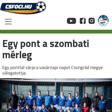
Skip
to
content
Egy pont a szombati
mérleg
Egy ponttal várja a vasárnapi napot Csongrád megye
válogatottja.