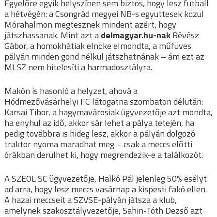
Egyelőre egyik helyszínen sem biztos, hogy lesz futball
a hétvégén: a Csongrád megyei NB-s együttesek közül
Mórahalmon megtesznek mindent azért, hogy
játszhassanak. Mint azt a
delmagyar.hu-nak
Révész
Gábor, a homokhátiak elnöke elmondta, a műfüves
pályán minden gond nélkül játszhatnának – ám ezt az
MLSZ nem hitelesíti a harmadosztályra.
Makón is hasonló a helyzet, ahová a
Hódmezővásárhelyi FC látogatna szombaton délután:
Karsai Tibor, a hagymavárosiak ügyvezetője azt mondta,
ha enyhül az idő, akkor sár lehet a pálya tetején, ha
pedig továbbra is hideg lesz, akkor a pályán dolgozó
traktor nyoma maradhat meg – csak a meccs előtti
órákban derülhet ki, hogy megrendezik-e a találkozót.
A SZEOL SC ügyvezetője, Halkó Pál jelenleg 50% esélyt
ad arra, hogy lesz meccs vasárnap a kispesti fakó ellen.
A hazai meccseit a SZVSE-pályán játsza a klub,
amelynek szakosztályvezetője, Sahin-Tóth Dezső azt