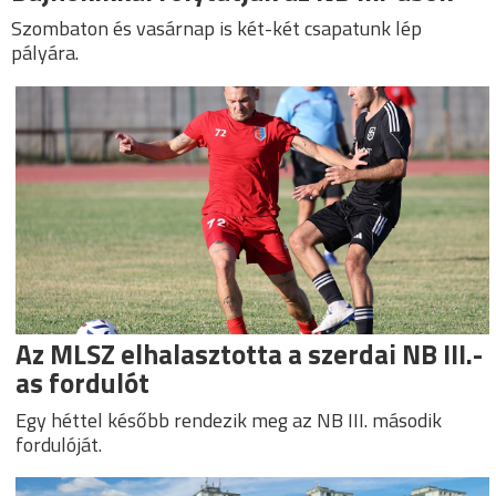
Szombaton és vasárnap is két-két csapatunk lép
pályára.
Az MLSZ elhalasztotta a szerdai NB III.-
as fordulót
Egy héttel később rendezik meg az NB III. második
fordulóját.