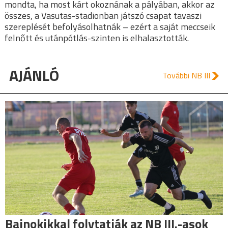
mondta, ha most kárt okoznának a pályában, akkor az
összes, a Vasutas-stadionban játszó csapat tavaszi
szereplését befolyásolhatnák – ezért a saját meccseik
felnőtt és utánpótlás-szinten is elhalasztották.
AJÁNLÓ
További NB III
Bajnokikkal folytatják az NB III.-asok