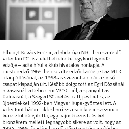
Elhunyt Kovács Ferenc, a labdarúgó NB I-ben szereplő
Videoton FC tiszteletbeli elnöke, egykori legendás
edzője – adta hírül a klub hivatalos honlapja. A
mesteredző 1965-ben kezdte edzői karrierjét az MTK
utánpótlásánál, az 1968-as szezonban már az első
csapat kispadján ült. Később dolgozott az Egri Dózsánál,
a Vasasnál, a Debreceni MVSC-nél, a spanyol Las
Palmasnál, a Szeged SC-nél és az Újpestnél is, az
újpestiekkel 1992-ben Magyar Kupa-győztes lett. A
Videotont három ciklusban összesen kilenc szezonon
keresztül irányította, egy bajnoki ezüst- és két
bronzérem mellett legnagyobb sikere az volt, hogy az
1984–1985-ös idényben döntőig (amit összesítésben