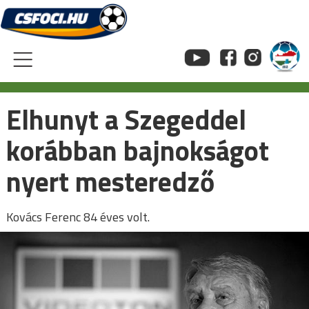
Skip
to
content
Elhunyt a Szegeddel
korábban bajnokságot
nyert mesteredző
Kovács Ferenc 84 éves volt.