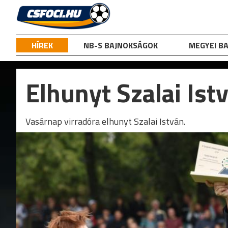
Skip
to
content
HÍREK
NB-S BAJNOKSÁGOK
MEGYEI B
Elhunyt Szalai Ist
Vasárnap virradóra elhunyt Szalai István.