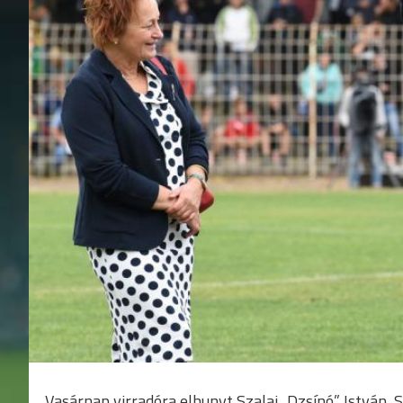
Vasárnap virradóra elhunyt Szalai „Dzsínó” István,