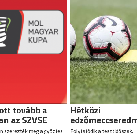
tott tovább a
Hétközi
an az SZVSE
edzőmeccsered
n szerezték meg a győztes
Folytatódik a tesztidőszak.