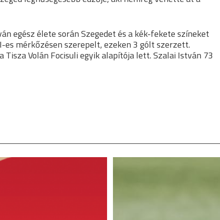
tván egész élete során Szegedet és a kék-fekete színeket
I-es mérkőzésen szerepelt, ezeken 3 gólt szerzett.
Tisza Volán Focisuli egyik alapítója lett. Szalai István 73