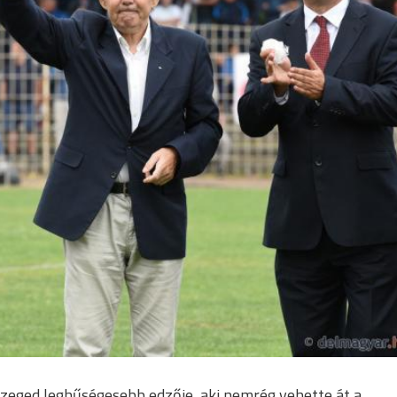
 Szeged leghűségesebb edzője, aki nemrég vehette át a