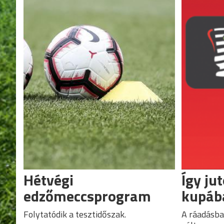
Hétvégi
Így ju
edzőmeccsprogram
kupáb
Folytatódik a tesztidőszak.
A ráadásba