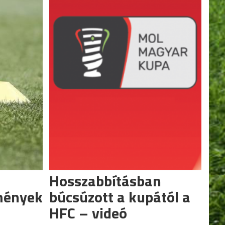
Hosszabbításban
mények
búcsúzott a kupától a
HFC – videó