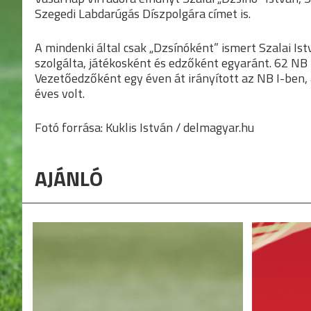
Szegedi Labdarúgás Díszpolgára címet is.
A mindenki által csak „Dzsínóként” ismert Szalai Is
szolgálta, játékosként és edzőként egyaránt. 62 NB 
Vezetőedzőként egy éven át irányított az NB I-ben, a 
éves volt.
Fotó forrása: Kuklis István / delmagyar.hu
AJÁNLÓ