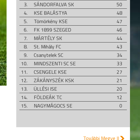
3.
SÁNDORFALVA SK
50
4.
KSE BALÁSTYA
48
5.
Tömörkény KSE
47
6.
FK 1899 SZEGED
46
7.
MÁRTÉLY SK
44
8.
St. Mihály FC
43
9.
Csanytelek SC
34
10.
MINDSZENTI SC SE
33
11.
CSENGELE KSE
27
12.
ZÁKÁNYSZÉK KSK
21
13.
ÜLLÉSI ISE
20
14.
FÖLDEÁK TC
12
15.
NAGYMÁGOCS SE
0
További Megye II