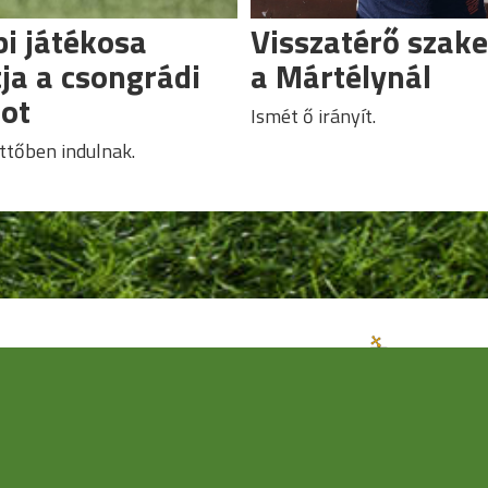
i játékosa
Visszatérő szak
tja a csongrádi
a Mártélynál
ot
Ismét ő irányít.
tőben indulnak.