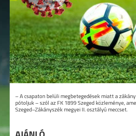
– A csapaton belüli megbetegedések miatt a zákány
pótoljuk – szól az FK 1899 Szeged közleménye, a
Szeged–Zákányszék megyei II. osztályú meccset.
AJÁNLÓ