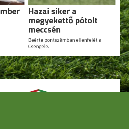
ember
Hazai siker a
megyekettő pótolt
meccsén
Beérte pontszámban ellenfelét a
Csengele.