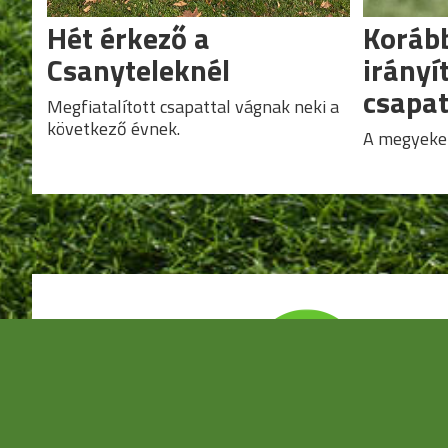
Hét érkező a
Korább
Csanyteleknél
irányí
csapat
Megfiatalított csapattal vágnak neki a
következő évnek.
A megyeket