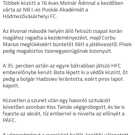
Többek között a 16 éves Molnár Ádinnal a kezdőben
várta az NB I.-es Puskás Akadémiát a
Hódmezővásárhelyi FC.
Az élvonal második helyén álló felcsúti csapat korán
magához ragadta a kezdeményezést, majd Corbu
Marius meglökéséért büntetőt ítélt a játékvezető: Plsek
pedig magabiztos tizenegyesrúgónak bizonyult.
A 35. percben aztán az egyre bátrabban játszó HFC
emberelőnybe került: Bata lépett ki a védők között, őt
pedig a bolgár Hadzsiev lerántotta, ezért piros lapot
kapott.
Közvetlen a szünet után egy hasonló szituációt
követően azonban Kiss Tamás végigrobogott, és be is
fejezte az akciót, tíz emberrel is növelte az előnyét a
PAFC.
A végeredményt a csereként beállt, korábbi válogatott