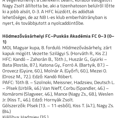
Nagy Zsolt állította be, aki a tizenhatoson belülről lőtte
ki a jobb alsót, 0-3. A HFC küzdött, és adódtak
lehetőségei, de az NB I.-es klub emberhátrányban is
nyert, és továbbjutott a nyolcaddöntőbe.
Hódmezővásárhelyi FC–Puskás Akadémia FC 0–3 (0–
1)
MOL Magyar kupa, 8. forduló. Hódmezővásárhely, zárt
kapuk mögött. Vezette: Szilágyi S. (Horváth R., Kis Z.)
HFC: Kandó – Zahorán B., Tóth J., Huszár G., Gyürki –
Bata (Rostás, 87.), Katona Gy., Forró A. (Bartyik, 87.) –
Orovecz (Gyüre, 60.), Molnár A. (Győrfi, 60.), Mezei O.
(Orosz M., 72.). Edző: Kandó Róbert.
PAFC: Tóth B. – Szolnoki, Meissner, Hadzsiev, Deutsch L.
– Plsek (Urblík, 46.) Van Nieff, Corbu (Spandler, 46.) –
Komáromi (Slagveer, 46.), Mance (Nagy Zs., 68.), Weslen
Jr. (Kiss T., 46.). Edző: Hornyák Zsolt.
Gólszerzők: Plsek (13. – 11-esből), Kiss T. (47.), Nagy Zs.
(84.)
Kiállítva: Hadzsiev (35.)