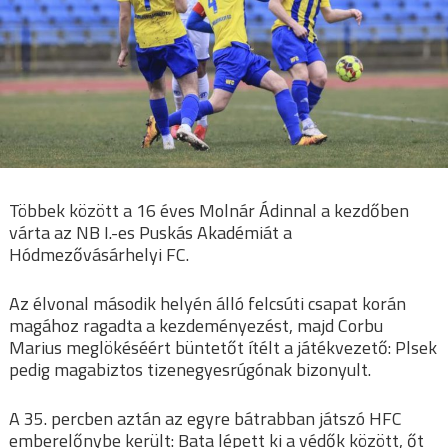
Többek között a 16 éves Molnár Ádinnal a kezdőben
várta az NB I.-es Puskás Akadémiát a
Hódmezővásárhelyi FC.
Az élvonal második helyén álló felcsúti csapat korán
magához ragadta a kezdeményezést, majd Corbu
Marius meglökéséért büntetőt ítélt a játékvezető: Plsek
pedig magabiztos tizenegyesrúgónak bizonyult.
A 35. percben aztán az egyre bátrabban játszó HFC
emberelőnybe került: Bata lépett ki a védők között, őt