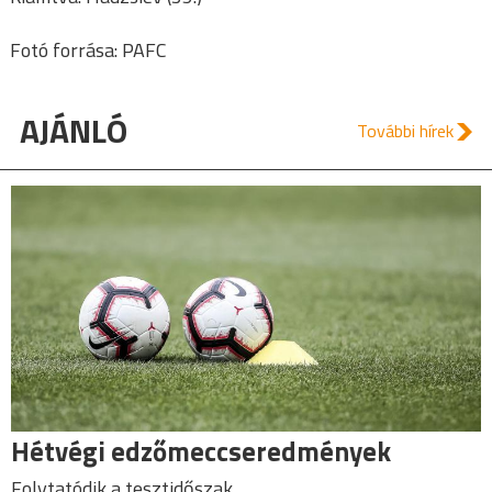
Fotó forrása: PAFC
AJÁNLÓ
További hírek
Hétvégi edzőmeccseredmények
Folytatódik a tesztidőszak.