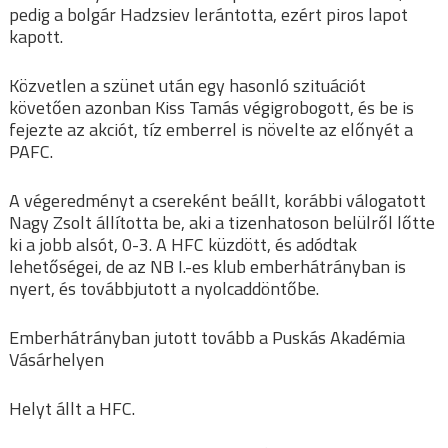
pedig a bolgár Hadzsiev lerántotta, ezért piros lapot
kapott.
Közvetlen a szünet után egy hasonló szituációt
követően azonban Kiss Tamás végigrobogott, és be is
fejezte az akciót, tíz emberrel is növelte az előnyét a
PAFC.
A végeredményt a csereként beállt, korábbi válogatott
Nagy Zsolt állította be, aki a tizenhatoson belülről lőtte
ki a jobb alsót, 0-3. A HFC küzdött, és adódtak
lehetőségei, de az NB I.-es klub emberhátrányban is
nyert, és továbbjutott a nyolcaddöntőbe.
Emberhátrányban jutott tovább a Puskás Akadémia
Vásárhelyen
Helyt állt a HFC.