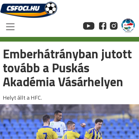
Skip
to
content
Emberhátrányban jutott
tovább a Puskás
Akadémia Vásárhelyen
Helyt állt a HFC.