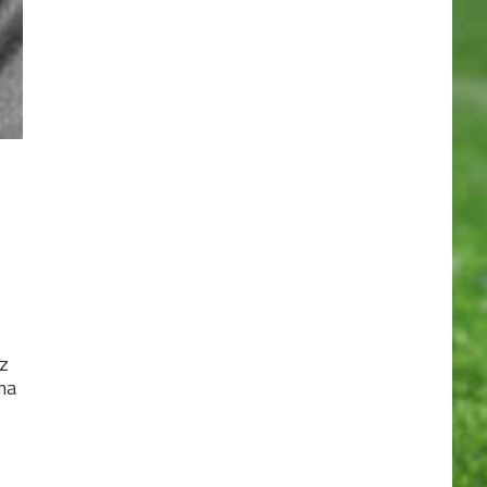
az
ma