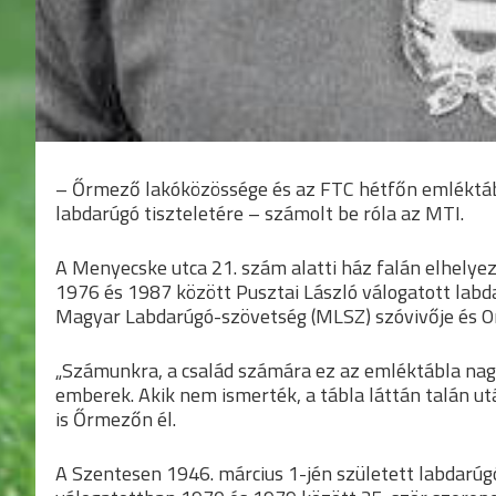
– Őrmező lakóközössége és az FTC hétfőn emléktábl
labdarúgó tiszteletére – számolt be róla az MTI.
A Menyecske utca 21. szám alatti ház falán elhelye
1976 és 1987 között Pusztai László válogatott labda
Magyar Labdarúgó-szövetség (MLSZ) szóvivője és Oros
„Számunkra, a család számára ez az emléktábla nag
emberek. Akik nem ismerték, a tábla láttán talán utá
is Őrmezőn él.
A Szentesen 1946. március 1-jén született labdarúg