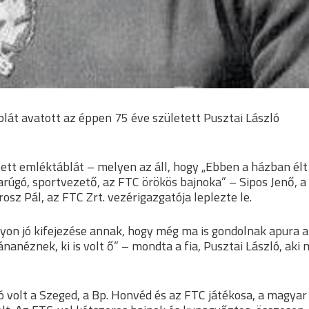
át avatott az éppen 75 éve született Pusztai László
zett emléktáblát – melyen az áll, hogy „Ebben a házban élt
rúgó, sportvezető, az FTC örökös bajnoka” – Sipos Jenő, a
z Pál, az FTC Zrt. vezérigazgatója leplezte le.
yon jó kifejezése annak, hogy még ma is gondolnak apura 
nanéznek, ki is volt ő” – mondta a fia, Pusztai László, aki 
ó volt a Szeged, a Bp. Honvéd és az FTC játékosa, a magyar