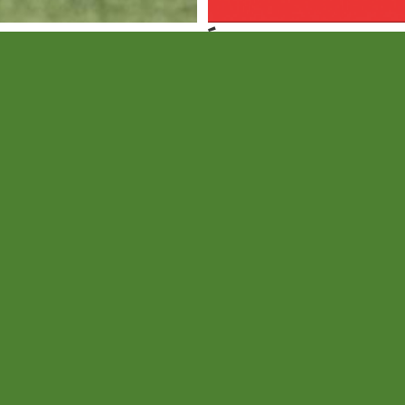
gi
Így jutott tovább
eccsprogram
kupában az SZV
 a tesztidőszak.
A ráadásban szerezték meg 
gólt.