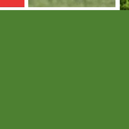
 a
Hétközi
SE
edzőmeccseredmények
a győztes
Folytatódik a tesztidőszak.