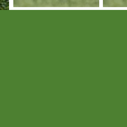
Hétvégi
Hétvé
edzőmeccseredmények
edzőm
Folytatódik a tesztidőszak.
Folytatódik