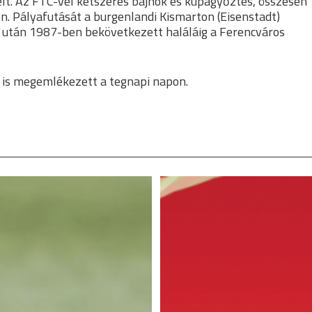
lt. Az FTC-vel kétszeres bajnok és kupagyőztes, összesen
. Pályafutását a burgenlandi Kismarton (Eisenstadt)
je után 1987-ben bekövetkezett haláláig a Ferencváros
 is megemlékezett a tegnapi napon.