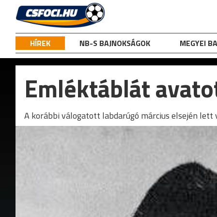
Skip
to
content
HÍREK
NB-S BAJNOKSÁGOK
MEGYEI B
Emléktáblát avatot
A korábbi válogatott labdarúgó március elsején lett 