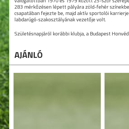
válogatottban 1970 és 1979 között 25-ször szerepe
283 mérkőzésen lépett pályára zöld-fehér színekben
csapatában fejezte be, majd aktív sportolói karrier
labdarúgó-szakosztályának vezetője volt.
Születésnapjáról korábbi klubja, a Budapest Honvéd
AJÁNLÓ