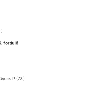
).
. forduló
Gyuris P. (72.)