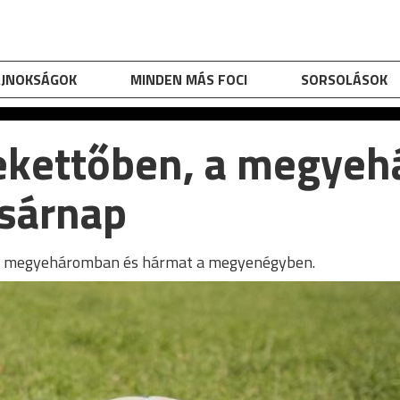
AJNOKSÁGOK
MINDEN MÁS FOCI
SORSOLÁSOK
yekettőben, a megyeh
sárnap
 a megyeháromban és hármat a megyenégyben.