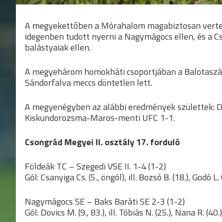
A megyekettőben a Mórahalom magabiztosan verte a 
idegenben tudott nyerni a Nagymágocs ellen, és a C
balástyaiak ellen.
A megyehárom homokháti csoportjában a Balotaszáll
Sándorfalva meccs döntetlen lett.
A megyenégyben az alábbi eredmények születtek: 
Kiskundorozsma-Maros-menti UFC 1-1.
Csongrád Megyei II. osztály 17. forduló
Földeák TC – Szegedi VSE II. 1-4 (1-2)
Gól: Csanyiga Cs. (5., öngól), ill. Bozsó B. (18.), Godó L. 
Nagymágocs SE – Baks Baráti SE 2-3 (1-2)
Gól: Dovics M. (9., 83.), ill. Tóbiás N. (25.), Nana R. (40.