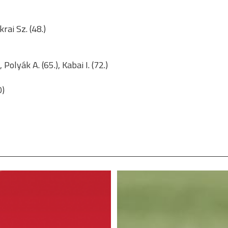
krai Sz. (48.)
, Polyák A. (65.), Kabai I. (72.)
0)