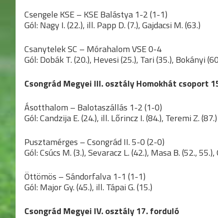
Csengele KSE – KSE Balástya 1-2 (1-1)
Gól: Nagy I. (22.), ill. Papp D. (7.), Gajdacsi M. (63.)
Csanytelek SC – Mórahalom VSE 0-4
Gól: Dobák T. (20.), Hevesi (25.), Tari (35.), Bokányi (60.
Csongrád Megyei III. osztály Homokhát csoport 15
Ásotthalom – Balotaszállás 1-2 (1-0)
Gól: Candzija E. (24.), ill. Lőrincz I. (84.), Teremi Z. (87.)
Pusztamérges – Csongrád II. 5-0 (2-0)
Gól: Csúcs M. (3.), Sevaracz L. (42.), Masa B. (52., 55.), 
Öttömös – Sándorfalva 1-1 (1-1)
Gól: Major Gy. (45.), ill. Tápai G. (15.)
Csongrád Megyei IV. osztály 17. forduló