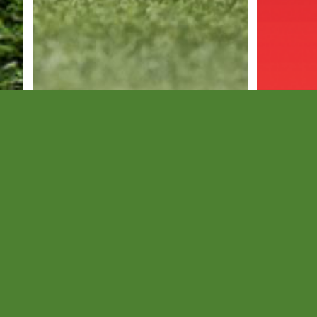
Hétvégi
Így ju
edzőmeccsprogram
kupáb
Folytatódik a tesztidőszak.
A ráadásba
gólt.