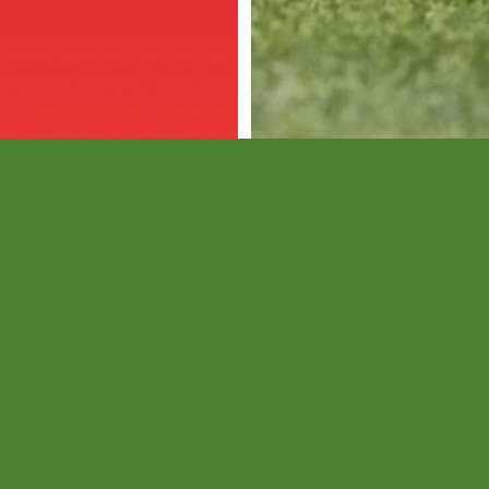
tott tovább a
Hétközi
an az SZVSE
edzőmeccsered
n szerezték meg a győztes
Folytatódik a tesztidőszak.