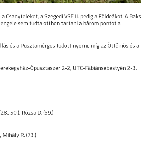
Csanyteleket, a Szegedi VSE II. pedig a Földeákot. A Baks
sengele sem tudta otthon tartani a három pontot a
ás és a Pusztamérges tudott nyerni, míg az Öttömös és a
Derekegyház-Ópusztaszer 2-2, UTC-Fábiánsebestyén 2-3,
(28., 50.), Rózsa D. (59.)
), Mihály R. (73.)