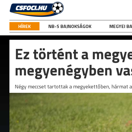
Skip
to
content
HÍREK
NB-S BAJNOKSÁGOK
MEGYEI B
Ez történt a meg
megyenégyben va
Négy meccset tartottak a megyekettőben, hármat