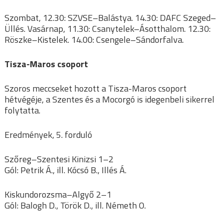
Szombat, 12.30: SZVSE–Balástya. 14.30: DAFC Szeged–
Üllés. Vasárnap, 11.30: Csanytelek–Ásotthalom. 12.30:
Röszke–Kistelek. 14.00: Csengele–Sándorfalva.
Tisza-Maros csoport
Szoros meccseket hozott a Tisza-Maros csoport
hétvégéje, a Szentes és a Mocorgó is idegenbeli sikerrel
folytatta.
Eredmények, 5. forduló
Szőreg–Szentesi Kinizsi 1–2
Gól: Petrik Á., ill. Kócsó B., Illés Á.
Kiskundorozsma–Algyő 2–1
Gól: Balogh D., Török D., ill. Németh O.