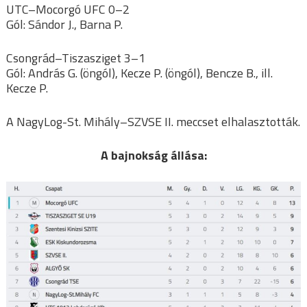
UTC–Mocorgó UFC 0–2
Gól: Sándor J., Barna P.
Csongrád–Tiszasziget 3–1
Gól: András G. (öngól), Kecze P. (öngól), Bencze B., ill.
Kecze P.
A NagyLog-St. Mihály–SZVSE II. meccset elhalasztották.
A bajnokság állása: