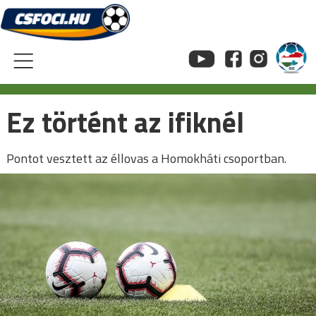
Skip
to
content
Ez történt az ifiknél
Pontot vesztett az éllovas a Homokháti csoportban.