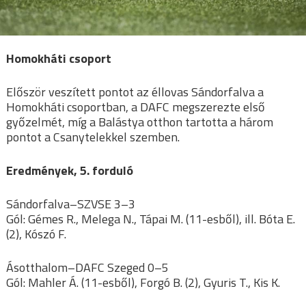
Homokháti csoport
Először veszített pontot az éllovas Sándorfalva a
Homokháti csoportban, a DAFC megszerezte első
győzelmét, míg a Balástya otthon tartotta a három
pontot a Csanytelekkel szemben.
Eredmények, 5. forduló
Sándorfalva–SZVSE 3–3
Gól: Gémes R., Melega N., Tápai M. (11-esből), ill. Bóta E.
(2), Kószó F.
Ásotthalom–DAFC Szeged 0–5
Gól: Mahler Á. (11-esből), Forgó B. (2), Gyuris T., Kis K.