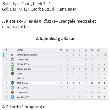
Balástya–Csanytelek 3–1
Gól: Sári M. (2), Csorba Sz., ill. Kanalas M.
A Kistelek–Üllés és a Röszke–Csengele meccseket
elhalasztották.
A bajnokság állása:
A 6. forduló programja: