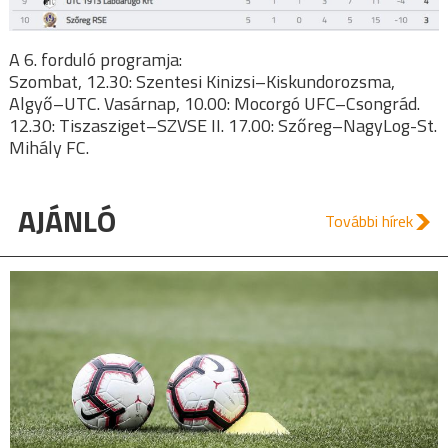
A 6. forduló programja:
Szombat, 12.30: Szentesi Kinizsi–Kiskundorozsma,
Algyő–UTC. Vasárnap, 10.00: Mocorgó UFC–Csongrád.
12.30: Tiszasziget–SZVSE II. 17.00: Szőreg–NagyLog-St.
Mihály FC.
AJÁNLÓ
További hírek