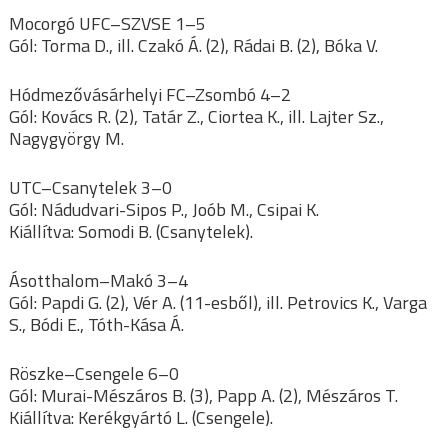
Mocorgó UFC–SZVSE 1–5
Gól: Torma D., ill. Czakó Á. (2), Rádai B. (2), Bóka V.
Hódmezővásárhelyi FC–Zsombó 4–2
Gól: Kovács R. (2), Tatár Z., Ciortea K., ill. Lajter Sz.,
Nagygyörgy M.
UTC–Csanytelek 3–0
Gól: Nádudvari-Sipos P., Joób M., Csipai K.
Kiállítva: Somodi B. (Csanytelek).
Ásotthalom–Makó 3–4
Gól: Papdi G. (2), Vér A. (11-esből), ill. Petrovics K., Varga
S., Bódi E., Tóth-Kása Á.
Röszke–Csengele 6–0
Gól: Murai-Mészáros B. (3), Papp A. (2), Mészáros T.
Kiállítva: Kerékgyártó L. (Csengele).