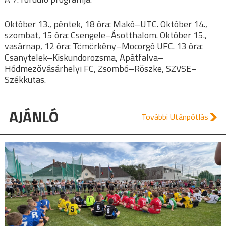
Október 13., péntek, 18 óra: Makó–UTC. Október 14.,
szombat, 15 óra: Csengele–Ásotthalom. Október 15.,
vasárnap, 12 óra: Tömörkény–Mocorgó UFC. 13 óra:
Csanytelek–Kiskundorozsma, Apátfalva–
Hódmezővásárhelyi FC, Zsombó–Röszke, SZVSE–
Székkutas.
AJÁNLÓ
További Utánpótlás