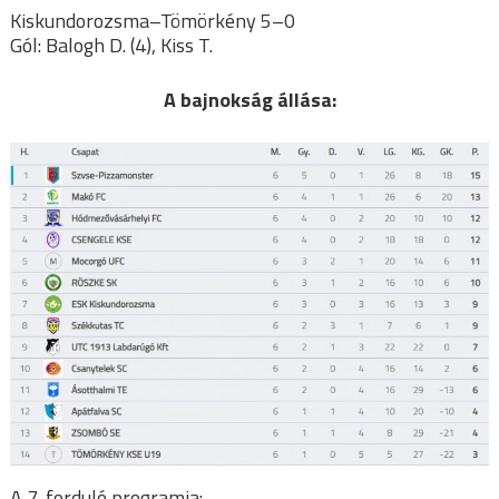
Kiskundorozsma–Tömörkény 5–0
Gól: Balogh D. (4), Kiss T.
A bajnokság állása:
A 7. forduló programja: