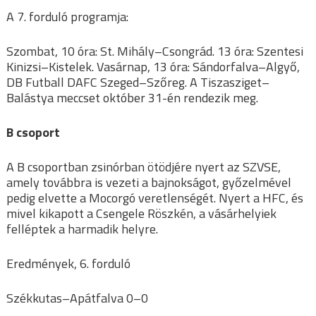
A 7. forduló programja:
Szombat, 10 óra: St. Mihály–Csongrád. 13 óra: Szentesi
Kinizsi–Kistelek. Vasárnap, 13 óra: Sándorfalva–Algyő,
DB Futball DAFC Szeged–Szőreg. A Tiszasziget–
Balástya meccset október 31-én rendezik meg.
B csoport
A B csoportban zsinórban ötödjére nyert az SZVSE,
amely továbbra is vezeti a bajnokságot, győzelmével
pedig elvette a Mocorgó veretlenségét. Nyert a HFC, és
mivel kikapott a Csengele Röszkén, a vásárhelyiek
felléptek a harmadik helyre.
Eredmények, 6. forduló
Székkutas–Apátfalva 0–0