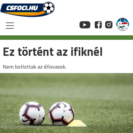
Skip
to
content
Ez történt az ifiknél
Nem botlottak az éllovasok.