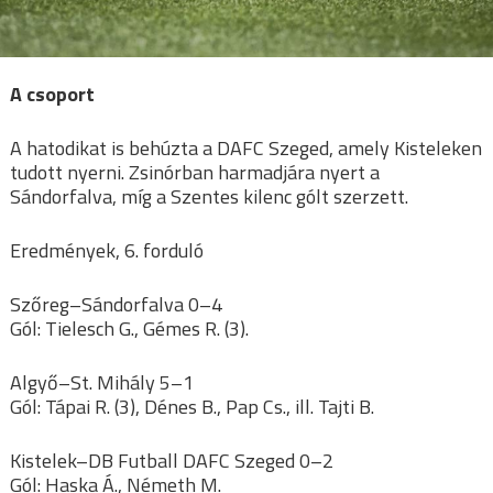
A csoport
A hatodikat is behúzta a DAFC Szeged, amely Kisteleken
tudott nyerni. Zsinórban harmadjára nyert a
Sándorfalva, míg a Szentes kilenc gólt szerzett.
Eredmények, 6. forduló
Szőreg–Sándorfalva 0–4
Gól: Tielesch G., Gémes R. (3).
Algyő–St. Mihály 5–1
Gól: Tápai R. (3), Dénes B., Pap Cs., ill. Tajti B.
Kistelek–DB Futball DAFC Szeged 0–2
Gól: Haska Á., Németh M.