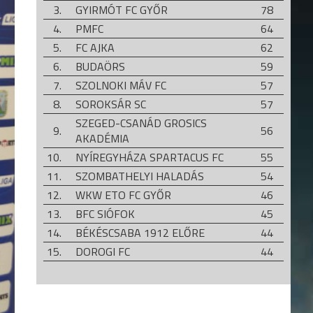
3.
GYIRMÓT FC GYŐR
78
4.
PMFC
64
5.
FC AJKA
62
6.
BUDAÖRS
59
7.
SZOLNOKI MÁV FC
57
8.
SOROKSÁR SC
57
SZEGED-CSANÁD GROSICS
9.
56
AKADÉMIA
10.
NYÍREGYHÁZA SPARTACUS FC
55
11.
SZOMBATHELYI HALADÁS
54
12.
WKW ETO FC GYŐR
46
13.
BFC SIÓFOK
45
14.
BÉKÉSCSABA 1912 ELŐRE
44
15.
DOROGI FC
44
16.
SZENTLŐRINC
42
17.
AQVITAL FC CSÁKVÁR
38
18.
KAPOSVÁRI RÁKÓCZI FC
33