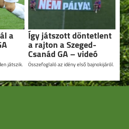
ál a
Így játszott döntetlent
GA
a rajton a Szeged-
Csanád GA – videó
en játszik.
Összefoglaló az idény első bajnokijáról.