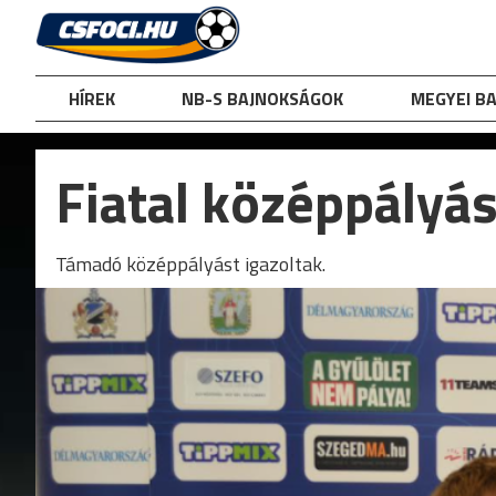
Skip
to
content
HÍREK
NB-S BAJNOKSÁGOK
MEGYEI B
Fiatal középpályá
Támadó középpályást igazoltak.