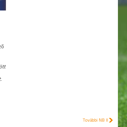
19.
KOLORCITY KAZINCBARCIKA
33
20.
DEAC
23
ző
ött
.
További NB II