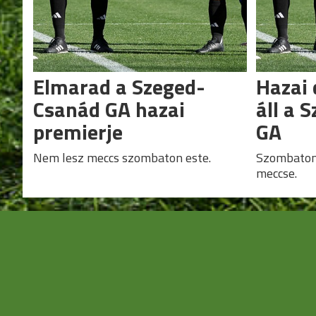
Elmarad a Szeged-
Hazai 
Csanád GA hazai
áll a 
premierje
GA
Nem lesz meccs szombaton este.
Szombaton 
meccse.