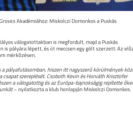
 Grosics Akadémiához: Miskolczi Domonkos a Puskás
ályos válogatottakban is megfordult, majd a Puskás
 is pályára lépett, és öt meccsen egy gólt szerzett. Az elő
árom mérkőzésen.
 a pályafutásomban, hiszen itt nagyszerű körülmények köz
a csapat szereplését. Csoboth Kevin és Horváth Krisztofer
gészen a válogatottig és az Európa-bajnokságig repítette őket
munkát
– nyilatkozta a klub honlapján Miskolczi Domonkos.