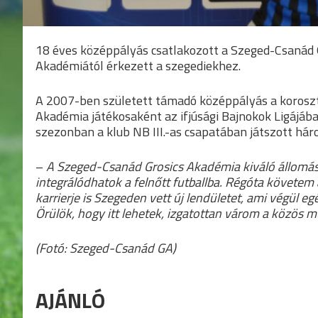
18 éves középpályás csatlakozott a Szeged-Csanád
Akadémiától érkezett a szegediekhez.
A 2007-ben született támadó középpályás a koroszt
Akadémia játékosaként az ifjúsági Bajnokok Ligájában
szezonban a klub NB III.-as csapatában játszott h
–
A Szeged-Csanád Grosics Akadémia kiváló állomás
integrálódhatok a felnőtt futballba. Régóta követem 
karrierje is Szegeden vett új lendületet, ami végül e
Örülök, hogy itt lehetek, izgatottan várom a közös 
(Fotó: Szeged-Csanád GA)
AJÁNLÓ