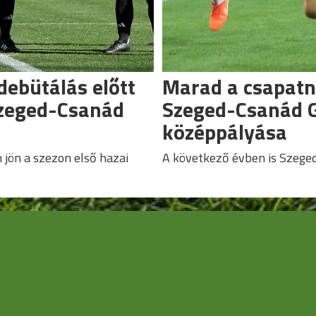
debütálás előtt
Marad a csapatn
Szeged-Csanád
Szeged-Csanád 
középpályása
jön a szezon első hazai
A következő évben is Szeged