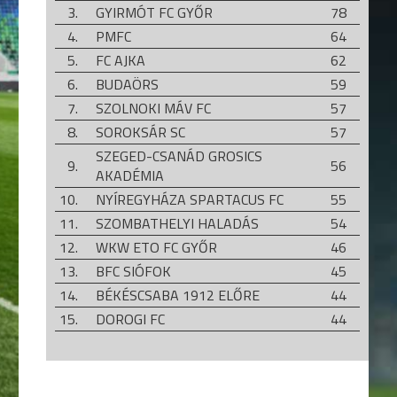
3.
GYIRMÓT FC GYŐR
78
4.
PMFC
64
5.
FC AJKA
62
6.
BUDAÖRS
59
7.
SZOLNOKI MÁV FC
57
8.
SOROKSÁR SC
57
SZEGED-CSANÁD GROSICS
9.
56
AKADÉMIA
10.
NYÍREGYHÁZA SPARTACUS FC
55
11.
SZOMBATHELYI HALADÁS
54
12.
WKW ETO FC GYŐR
46
13.
BFC SIÓFOK
45
14.
BÉKÉSCSABA 1912 ELŐRE
44
15.
DOROGI FC
44
16.
SZENTLŐRINC
42
17.
AQVITAL FC CSÁKVÁR
38
18.
KAPOSVÁRI RÁKÓCZI FC
33