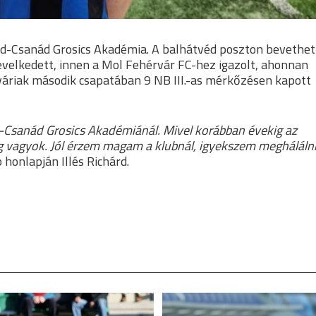
ged-Csanád Grosics Akadémia. A balhátvéd poszton bevethe
velkedett, innen a Mol Fehérvár FC-hez igazolt, ahonnan
váriak második csapatában 9 NB III.-as mérkőzésen kapott
Csanád Grosics Akadémiánál. Mivel korábban évekig az
vagyok. Jól érzem magam a klubnál, igyekszem meghálálni
 honlapján Illés Richárd.