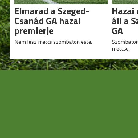
Elmarad a Szeged-
Hazai 
Csanád GA hazai
áll a 
premierje
GA
Nem lesz meccs szombaton este.
Szombaton 
meccse.