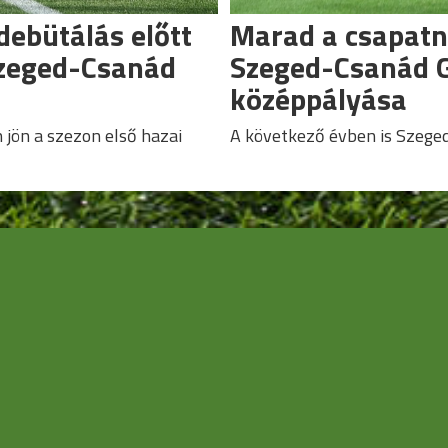
debütálás előtt
Marad a csapatn
Szeged-Csanád
Szeged-Csanád 
középpályása
jön a szezon első hazai
A következő évben is Szeged