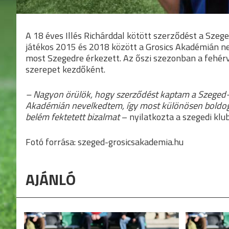
A 18 éves Illés Richárddal kötött szerződést a Sze
játékos 2015 és 2018 között a Grosics Akadémián ne
most Szegedre érkezett. Az őszi szezonban a fehér
szerepet kezdőként.
– Nagyon örülök, hogy szerződést kaptam a Szeged–
Akadémián nevelkedtem, így most különösen boldog 
belém fektetett bizalmat
– nyilatkozta a szegedi klub
Fotó forrása: szeged-grosicsakademia.hu
AJÁNLÓ