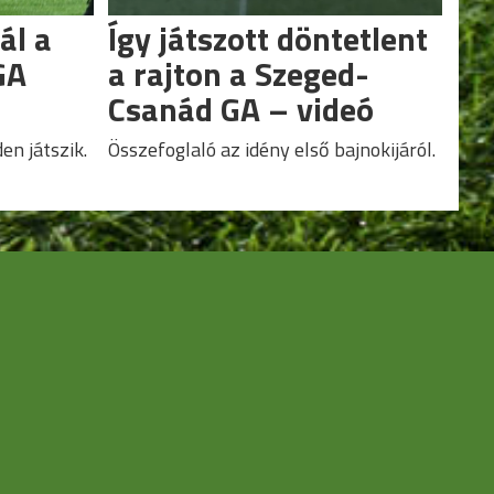
ál a
Így játszott döntetlent
GA
a rajton a Szeged-
Csanád GA – videó
en játszik.
Összefoglaló az idény első bajnokijáról.