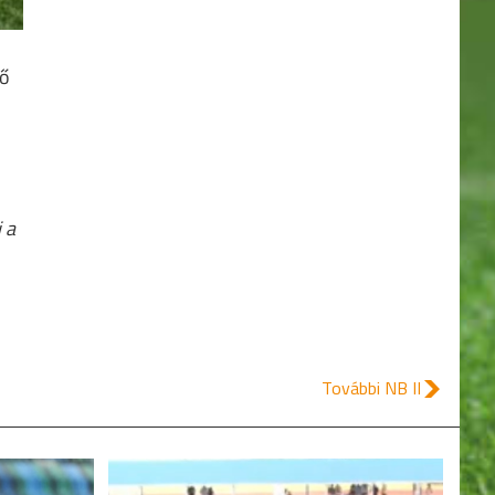
19.
KOLORCITY KAZINCBARCIKA
33
20.
DEAC
23
tő
 a
További NB II