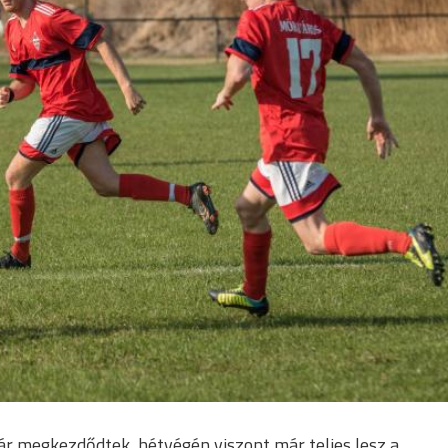
ár megkezdődtek, hétvégén viszont már teljes lesz a