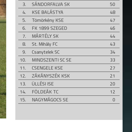
3.
SÁNDORFALVA SK
50
4.
KSE BALÁSTYA
48
5.
Tömörkény KSE
47
6.
FK 1899 SZEGED
46
7.
MÁRTÉLY SK
44
8.
St. Mihály FC
43
9.
Csanytelek SC
34
10.
MINDSZENTI SC SE
33
11.
CSENGELE KSE
27
12.
ZÁKÁNYSZÉK KSK
21
13.
ÜLLÉSI ISE
20
14.
FÖLDEÁK TC
12
15.
NAGYMÁGOCS SE
0