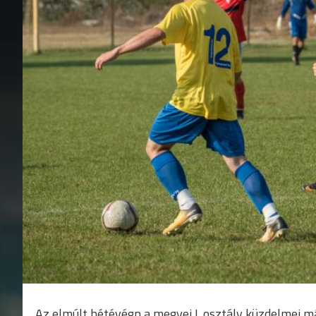
Az elmúlt hétévégn a megyei I. osztály küzdelmei m