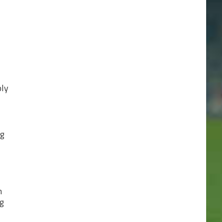
oly
ég
m
g