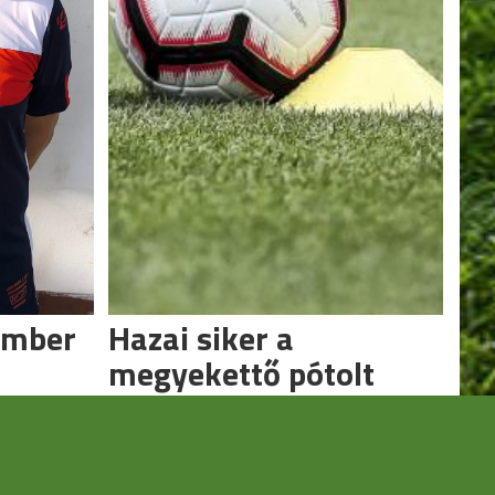
ember
Hazai siker a
megyekettő pótolt
meccsén
Beérte pontszámban ellenfelét a
Csengele.