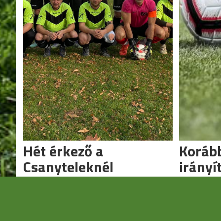
Hét érkező a
Korább
Csanyteleknél
irányí
csapat
Megfiatalított csapattal vágnak neki a
következő évnek.
A megyeket