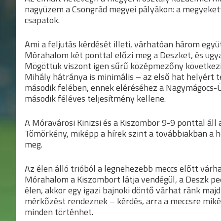
nagyüzem a Csongrád megyei pályákon: a megyekettő 
csapatok.
Ami a feljutás kérdését illeti, várhatóan három egy
Mórahalom két ponttal előzi meg a Deszket, és ugya
Mögöttük viszont igen sűrű középmezőny következik, 
Mihály hátránya is minimális – az első hat helyért 
második felében, ennek eléréséhez a Nagymágocs-Ü
második féléves teljesítmény kellene.
A Móravárosi Kinizsi és a Kiszombor 9-9 ponttal áll 
Tömörkény, miképp a hírek szint a továbbiakban a
meg.
Az élen álló trióból a legnehezebb meccs előtt várh
Mórahalom a Kiszombort látja vendégül, a Deszk pe
élen, akkor egy igazi bajnoki döntő várhat ránk maj
mérkőzést rendeznek – kérdés, arra a meccsre mik
minden történhet.