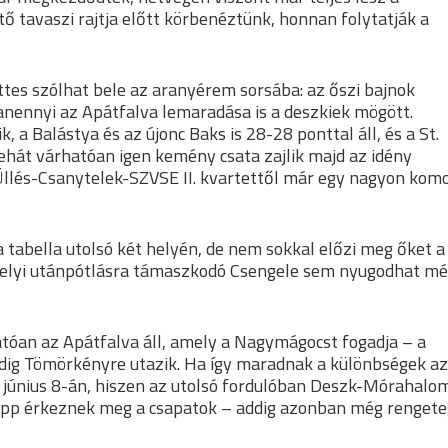
tavaszi rajtja előtt körbenéztünk, honnan folytatják a
üttes szólhat bele az aranyérem sorsába: az őszi bajnok
nennyi az Apátfalva lemaradása is a deszkiek mögött.
a Balástya és az újonc Baks is 28-28 ponttal áll, és a St.
tehát várhatóan igen kemény csata zajlik majd az idény
llés-Csanytelek-SZVSE II. kvartettől már egy nagyon kom
a tabella utolsó két helyén, de nem sokkal előzi meg őket a
 helyi utánpótlásra támaszkodó Csengele sem nyugodhat m
atóan az Apátfalva áll, amely a Nagymágocst fogadja – a
dig Tömörkényre utazik. Ha így maradnak a különbségek az
d június 8-án, hiszen az utolsó fordulóban Deszk-Mórahalo
épp érkeznek meg a csapatok – addig azonban még rengete