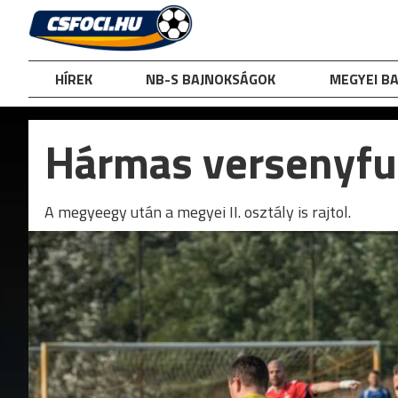
Skip
to
content
HÍREK
NB-S BAJNOKSÁGOK
MEGYEI B
Hármas versenyfut
A megyeegy után a megyei II. osztály is rajtol.