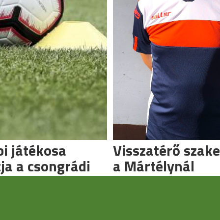
i játékosa
Visszatérő szak
tja a csongrádi
a Mártélynál
ot
Ismét ő irányít.
tőben indulnak.