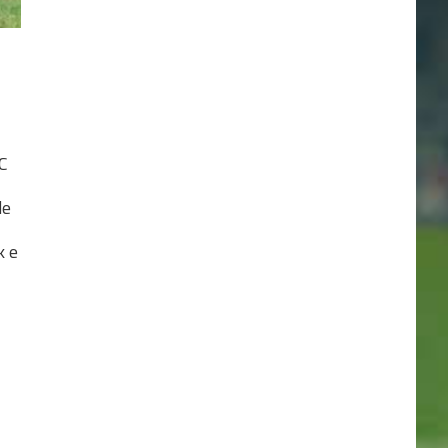
FC
de
k e