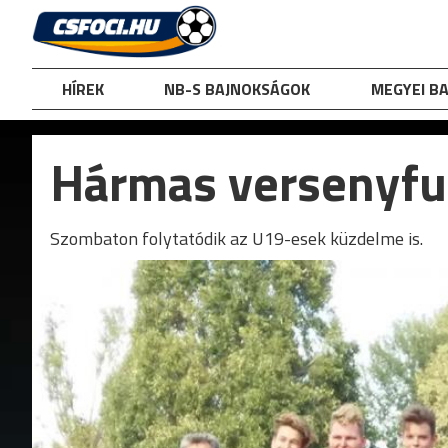
Skip
to
content
HÍREK
NB-S BAJNOKSÁGOK
MEGYEI B
Hármas versenyfut
Szombaton folytatódik az U19-esek küzdelme is.