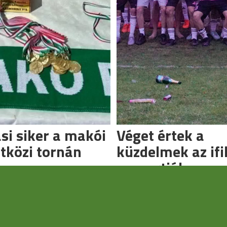
si siker a makói
Véget értek a
tközi tornán
küzdelmek az ifi
csoportjában
grendezték a Kovács László
t.
Befejeződtek a bajnokságok.