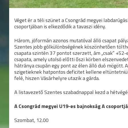
Véget ér a téli szünet a Csongrád megyei labdarúgás
csoportjában is elkezdődik a tavaszi idény.
Három, jóformán azonos mutatóval álló csapat pályáz
Szentes jobb gólkülönbségének köszönhetően tölthe
csapata szintén 37 pontot szerzett, ám „csak” +52
csapata, amely utolsó előtti őszi körben elszenvede
hátránya csupán egy pont az élen álló duó mögött. A
szigetieknek hatpontos deficitet kellene eltüntetni
felé, hiszen Vásárhelyre utazik a gárda.
A listavezető Szentes szabadnappal kezd a hétvégén
A Csongrád megyei U19-es bajnokság A csoportjá
Szombat, 12.00