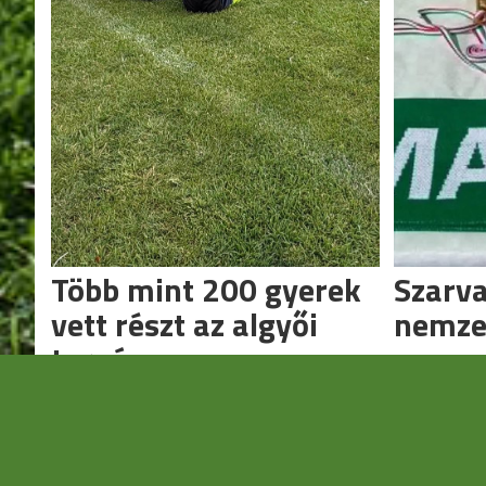
Több mint 200 gyerek
Szarva
vett részt az algyői
nemze
tornán
Idén is me
emléktorná
Három korosztály számára rendeztek
meccseket.