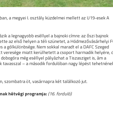
ban, a megyei I. osztály küzdelmei mellett az U19-esek A
ik a legnagyobb eséllyel a bajnoki címre: az őszi bajnok
tte az első helyen a téli szünetet, a Hódmezővásárhelyi 
-es a gólkülönbsége. Nem sokkal maradt el a DAFC Szeged
tt veresége miatt kerülhetett a csoport harmadik helyére, 
 dobogóra még eséllyel pályázhat a Tiszasziget is, ám a
ük tavasszal – a második fordulóban nagy lépést tehetnéne
, szombatra öt, vasárnapra két találkozó jut.
nak hétvégi programja:
(16. forduló)