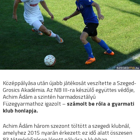
Középpályása után újabb játékosát veszítette a Szeged-
Grosics Akadémia. Az NB III-ra készülő együttes védője,
Achim Ádám a szintén harmadosztályú
Füzegyarmathoz igazolt –
számolt be róla a gyarmati
klub honlapja.
Achim Ádám három szezont töltött a szegedi klubnál,
amelyhez 2015 nyarán érkezett: ez idő alatt összesen
83 tétmérkőzésen lépett pályára a klubban.