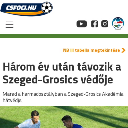
Skip
to
content
NB III tabella megtekintése
Három év után távozik a
Szeged-Grosics védője
Marad a harmadosztályban a Szeged-Grosics Akadémia
hátvédje.