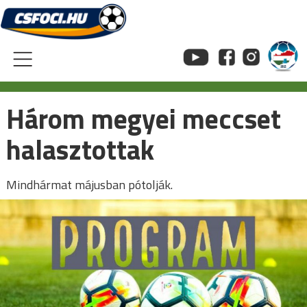
Skip
to
content
Három megyei meccset
halasztottak
Mindhármat májusban pótolják.