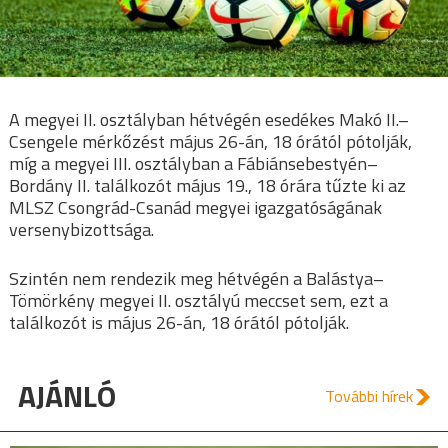
A megyei II. osztályban hétvégén esedékes Makó II.–
Csengele mérkőzést május 26-án, 18 órától pótolják,
míg a megyei III. osztályban a Fábiánsebestyén–
Bordány II. találkozót május 19., 18 órára tűzte ki az
MLSZ Csongrád-Csanád megyei igazgatóságának
versenybizottsága.
Szintén nem rendezik meg hétvégén a Balástya–
Tömörkény megyei II. osztályú meccset sem, ezt a
találkozót is május 26-án, 18 órától pótolják.
AJÁNLÓ
További hírek