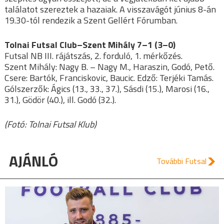
találatot szereztek a hazaiak. A visszavágót június 8-án
19.30-tól rendezik a Szent Gellért Fórumban.
Tolnai Futsal Club–Szent Mihály 7–1 (3–0)
Futsal NB III. rájátszás, 2. forduló, 1. mérkőzés.
Szent Mihály: Nagy B. – Nagy M., Haraszin, Godó, Pető.
Csere: Bartók, Franciskovic, Baucic. Edző: Terjéki Tamás.
Gólszerzők: Ágics (13., 33., 37.), Sásdi (15.), Marosi (16.,
31.), Gödör (40.), ill. Godó (32.).
(Fotó: Tolnai Futsal Klub)
AJÁNLÓ
További Futsal