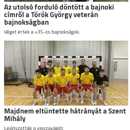
Az utolsó forduló döntött a bajnoki
címről a Török György veterán
bajnokságban
Véget értek a +35-ös bajnokságok.
Majdnem eltüntette hátrányát a Szent
Mihály
Lejátszották a visszavágót.