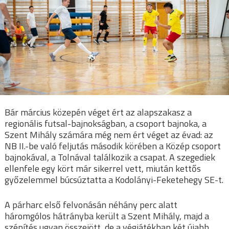
Bár március közepén véget ért az alapszakasz a
regionális futsal-bajnokságban, a csoport bajnoka, a
Szent Mihály számára még nem ért véget az évad: az
NB II.-be való feljutás második körében a Közép csoport
bajnokával, a Tolnával találkozik a csapat. A szegediek
ellenfele egy kört már sikerrel vett, miután kettős
győzelemmel búcsúztatta a Kodolányi-Feketehegy SE-t.
A párharc első felvonásán néhány perc alatt
háromgólos hátrányba került a Szent Mihály, majd a
szépítés ugyan összejött, de a végjátékban két újabb