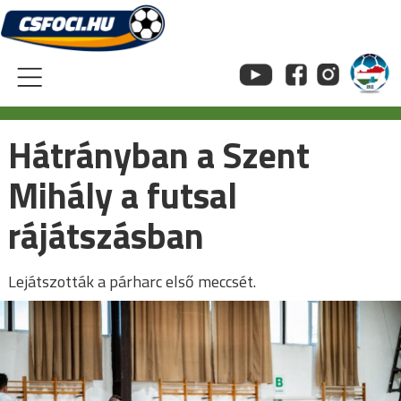
Skip
to
content
Hátrányban a Szent
Mihály a futsal
rájátszásban
Lejátszották a párharc első meccsét.