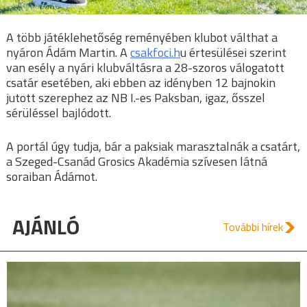
A több játéklehetőség reményében klubot válthat a
nyáron Ádám Martin. A
csakfoci.h
u értesülései szerint
van esély a nyári klubváltásra a 28-szoros válogatott
csatár esetében, aki ebben az idényben 12 bajnokin
jutott szerephez az NB I.-es Paksban, igaz, ősszel
sérüléssel bajlódott.
A portál úgy tudja, bár a paksiak marasztalnák a csatárt,
a Szeged-Csanád Grosics Akadémia szívesen látná
soraiban Ádámot.
AJÁNLÓ
További hírek