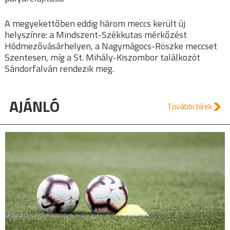
A megyekettőben eddig három meccs került új
helyszínre: a Mindszent-Székkutas mérkőzést
Hódmezővásárhelyen, a Nagymágocs-Röszke meccset
Szentesen, míg a St. Mihály-Kiszombor találkozót
Sándorfalván rendezik meg.
AJÁNLÓ
További hírek