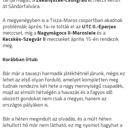
át Sándorfalvára.
A megyenégyben is a Tisza-Maros csoportban akadnak
problémák: április 14-re tolták el az
UTC II.-Eperjes
mecccset, míg a
Nagymágocs II-Maroslele
és a
Kecskés-Szegvár II
meccseket április 15-én rendezik
meg.
Korábban írtuk:
Bár már a tavaszi harmadik játékhétnél járunk, mégis ez
lehet az első olyan forduló, amelyet kompletten meg
tudnak rendezni: két hete a nagy mennyiségű csapadék,
majd az elmúlt hétvégén a havazás és a fagyos idő
okozott gondokat nem csak a megyei, hanem az
országos pályákon is.
Bár a héten megindult az olvadás, és a múlt héten
lehullott hó már nem látható, ez mg nyomot hagyhat a