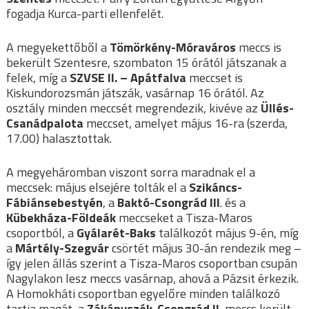
fogadja Kurca-parti ellenfelét.
A megyekettőből a
Tömörkény-Móraváros
meccs is
bekerült Szentesre, szombaton 15 órától játszanak a
felek, míg a
SZVSE II. – Apátfalva
meccset is
Kiskundorozsmán játszák, vasárnap 16 órától. Az
osztály minden meccsét megrendezik, kivéve az
Üllés-
Csanádpalota
meccset, amelyet május 16-ra (szerda,
17.00) halasztottak.
A megyeháromban viszont sorra maradnak el a
meccsek: május elsejére tolták el a
Szikáncs-
Fábiánsebestyén
, a
Baktó-Csongrád III
. és a
Kübekháza-Földeák
meccseket a Tisza-Maros
csoportból, a
Gyálarét-Baks
találkozót május 9-én, míg
a
Mártély-Szegvár
csörtét május 30-án rendezik meg –
így jelen állás szerint a Tisza-Maros csoportban csupán
Nagylakon lesz meccs vasárnap, ahová a Pázsit érkezik.
A Homokháti csoportban egyelőre minden találkozó
tartja magát, a
Zákányszék-Csongrád II.
meccs került