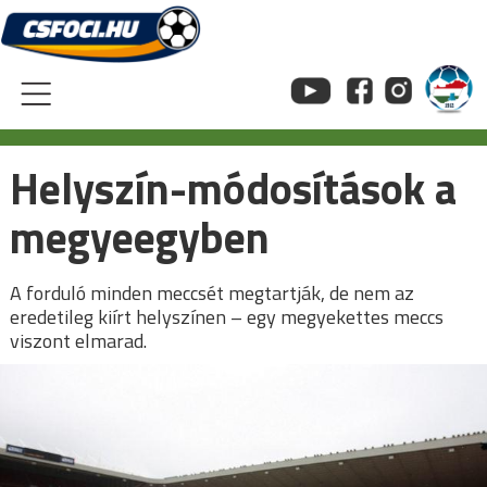
Skip
to
content
Helyszín-módosítások a
megyeegyben
A forduló minden meccsét megtartják, de nem az
eredetileg kiírt helyszínen – egy megyekettes meccs
viszont elmarad.