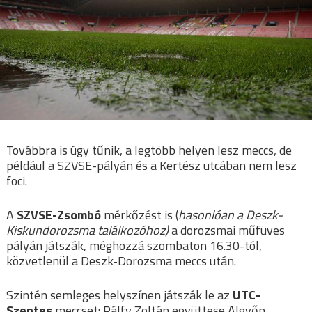
Továbbra is úgy tűnik, a legtöbb helyen lesz meccs, de
például a SZVSE-pályán és a Kertész utcában nem lesz
foci.
A
SZVSE-Zsombó
mérkőzést is (
hasonlóan a Deszk-
Kiskundorozsma találkozóhoz)
a dorozsmai műfüves
pályán játszák, méghozzá szombaton 16.30-tól,
közvetlenül a Deszk-Dorozsma meccs után.
Szintén semleges helyszínen játszák le az
UTC-
Szentes
meccset: Pálfy Zoltán együttese Algyőn