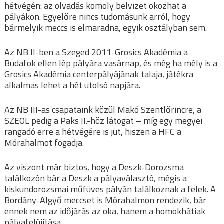
hétvégén: az olvadás komoly belvizet okozhat a
pályákon. Egyelőre nincs tudomásunk arról, hogy
bármelyik meccs is elmaradna, egyik osztályban sem.
Az NB II-ben a Szeged 2011-Grosics Akadémia a
Budafok ellen lép pályára vasárnap, és még ha mély is a
Grosics Akadémia centerpályájának talaja, játékra
alkalmas lehet a hét utolsó napjára.
Az NB III-as csapataink közül Makó Szentlőrincre, a
SZEOL pedig a Paks II.-höz látogat – míg egy megyei
rangadó erre a hétvégére is jut, hiszen a HFC a
Mórahalmot fogadja.
Az viszont már biztos, hogy a Deszk-Dorozsma
találkozón bár a Deszk a pályaválasztó, mégis a
kiskundorozsmai műfüves pályán találkoznak a felek. A
Bordány-Algyő meccset is Mórahalmon rendezik, bár
ennek nem az időjárás az oka, hanem a homokhátiak
pályafelújítása.