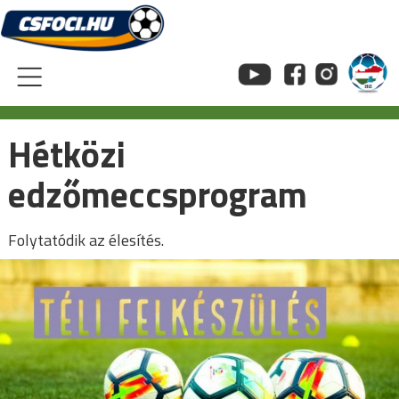
Skip
to
content
Hétközi
edzőmeccsprogram
Folytatódik az élesítés.