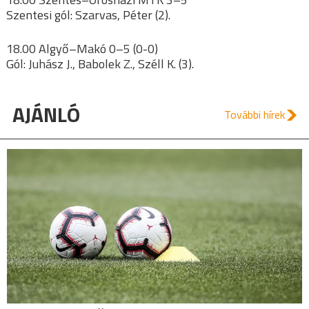
Szentesi gól: Szarvas, Péter (2).
18.00 Algyő–Makó 0–5 (0-0)
Gól: Juhász J., Babolek Z., Széll K. (3).
AJÁNLÓ
További hírek