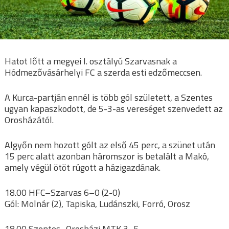
Hatot lőtt a megyei I. osztályú Szarvasnak a
Hódmezővásárhelyi FC a szerda esti edzőmeccsen.
A Kurca-partján ennél is több gól született, a Szentes
ugyan kapaszkodott, de 5-3-as vereséget szenvedett az
Orosházától.
Algyőn nem hozott gólt az első 45 perc, a szünet után
15 perc alatt azonban háromszor is betalált a Makó,
amely végül ötöt rúgott a házigazdának.
18.00 HFC–Szarvas 6–0 (2-0)
Gól: Molnár (2), Tapiska, Ludánszki, Forró, Orosz
18.00 Szentes–Orosházi MTK 3–5