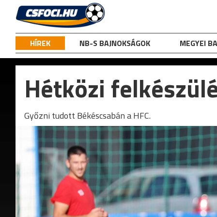
Skip
to
content
HÍREK
NB-S BAJNOKSÁGOK
MEGYEI B
Hétközi felkészül
Győzni tudott Békéscsabán a HFC.