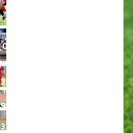
_0683
27
90
37