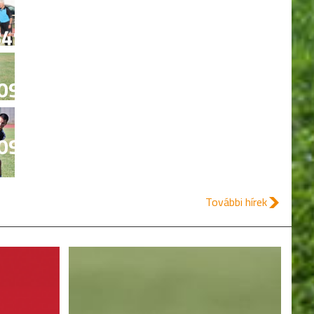
49
0914
0954
További hírek