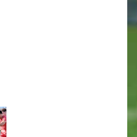
_0614