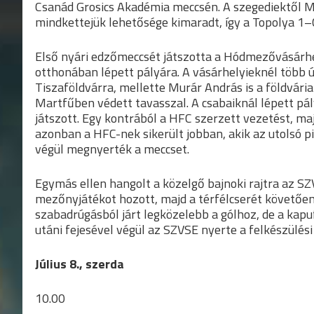
Csanád Grosics Akadémia meccsén. A szegediektől Mi
mindkettejük lehetősége kimaradt, így a Topolya 1–
Első nyári edzőmeccsét játszotta a Hódmezővásárhel
otthonában lépett pályára. A vásárhelyieknél több új
Tiszaföldvárra, mellette Murár András is a földvár
Martfűben védett tavasszal. A csabaiknál lépett pál
játszott. Egy kontrából a HFC szerzett vezetést, maj
azonban a HFC-nek sikerült jobban, akik az utolsó p
végül megnyerték a meccset.
Egymás ellen hangolt a közelgő bajnoki rajtra az SZV
mezőnyjátékot hozott, majd a térfélcserét követően
szabadrúgásból járt legközelebb a gólhoz, de a kapuf
utáni fejesével végül az SZVSE nyerte a felkészülési
Július 8., szerda
10.00