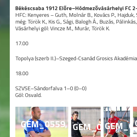
Békéscsaba 1912 Előre–Hódmezővásárhelyi FC 2
HFC: Kenyeres – Guth, Molnár B., Kovács P., Hajduk, 
még: Török K., Kis G., Sági, Balogh Á., Buzás, Pálinkás
Vásárhelyi gól: Vincze M., Murár, Török K.
17.00
Topolya (szerb II.)–Szeged-Csanád Grosics Akadémia
18.00
SZVSE–Sándorfalva 1–0 (0–0)
Gól: Osvald.
GEM_0559
GEM_0
GEM_0568