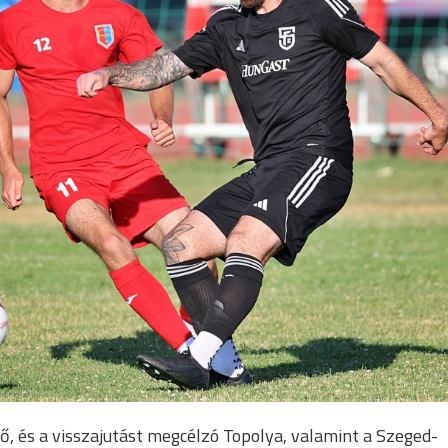
ő, és a visszajutást megcélzó Topolya, valamint a Szeged-