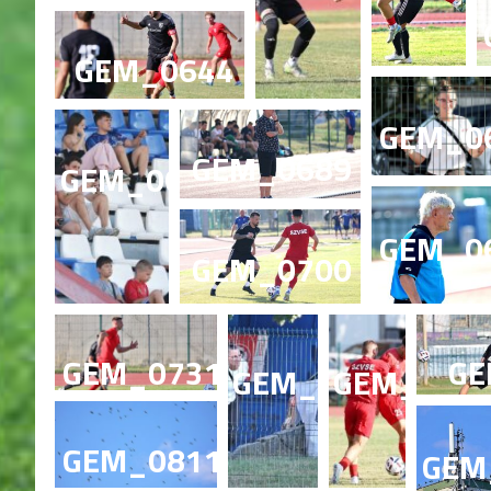
GEM_0644
GEM_0
GEM_0689
GEM_0688
GEM_0
GEM_0700
GEM_0731
GE
GEM_0734
GEM_074
GEM_0811
GEM