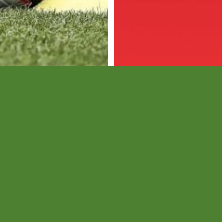
gi
Így jutott tovább
eccsprogram
kupában az SZV
 a tesztidőszak.
A ráadásban szerezték meg 
gólt.