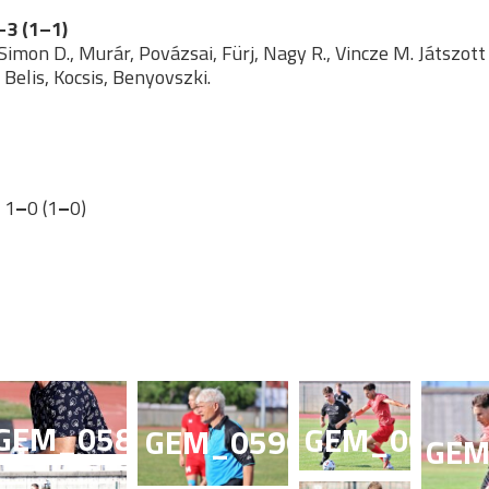
–3 (1–1)
Simon D., Murár, Povázsai, Fürj, Nagy R., Vincze M. Játszott
, Belis, Kocsis, Benyovszki.
 1
–
0 (1
–
0)
GEM_0580
GEM_0612
GEM_0596
576
GEM