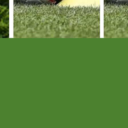
Hétvégi
Hétvé
edzőmeccseredmények
edzőm
Folytatódik a tesztidőszak.
Folytatódik