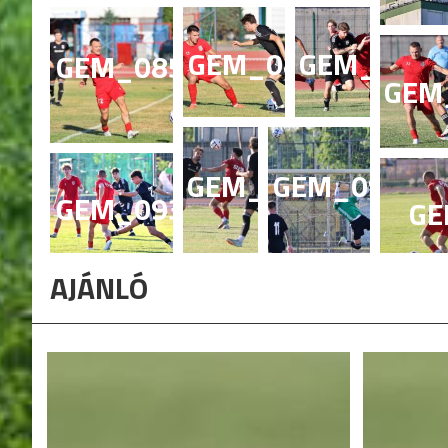
GEM_0865
GEM_0871
GEM_0857
GEM
GEM_0917
GEM_0927
GEM_0935
GE
AJÁNLÓ