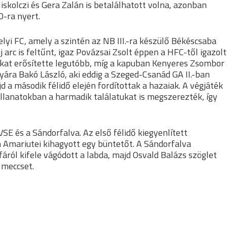
skolczi és Gera Zalán is betalálhatott volna, azonban
0-ra nyert.
yi FC, amely a szintén az NB III.-ra készülő Békéscsaba
 arc is feltűnt, igaz Povázsai Zsolt éppen a HFC-től igazolt
iakat erősítette legutóbb, míg a kapuban Kenyeres Zsombor
yára Bakó László, aki eddig a Szeged-Csanád GA II.-ban
d a második félidő elején fordítottak a hazaiak. A végjáték
illanatokban a harmadik találatukat is megszerezték, így
SE és a Sándorfalva. Az első félidő kiegyenlített
 Amariutei kihagyott egy büntetőt. A Sándorfalva
áról kifele vágódott a labda, majd Osvald Balázs szöglet
 meccset.