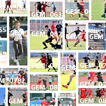
GEM_0623
GEM_0627
GEM_0631
657
GEM_0661
GEM_0671
GEM_0674
GEM
692
GEM_07
GEM_0709
GEM_0725
M_0782
2
GEM_07
GEM_0808
GEM_08
_0817
GEM_0835