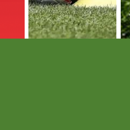
 a
Hétközi
SE
edzőmeccseredmények
a győztes
Folytatódik a tesztidőszak.