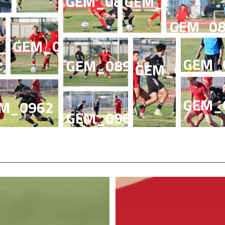
GEM_0840
GEM_0846
GEM_08
_0882
GEM_0887
GEM_
GEM_0890
GEM_0897
GEM_
M_0962
GEM_0964