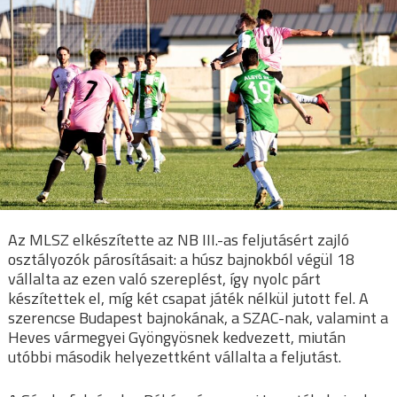
Az MLSZ elkészítette az NB III.-as feljutásért zajló
osztályozók párosításait: a húsz bajnokból végül 18
vállalta az ezen való szereplést, így nyolc párt
készítettek el, míg két csapat játék nélkül jutott fel. A
szerencse Budapest bajnokának, a SZAC-nak, valamint a
Heves vármegyei Gyöngyösnek kedvezett, miután
utóbbi második helyezettként vállalta a feljutást.