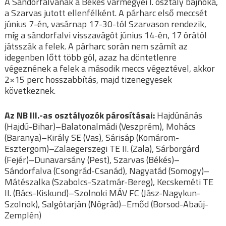
A Sándorfalvának a Békés vármegyei I. osztály bajnoka,
a Szarvas jutott ellenfélként. A párharc első meccsét
június 7-én, vasárnap 17-30-tól Szarvason rendezik,
míg a sándorfalvi visszavágót június 14-én, 17 órától
játsszák a felek. A párharc során nem számít az
idegenben lőtt több gól, azaz ha döntetlenre
végeznének a felek a második meccs végeztével, akkor
2×15 perc hosszabbítás, majd tizenegyesek
következnek.
Az NB III.-as osztályozók párosításai:
Hajdúnánás
(Hajdú-Bihar)–Balatonalmádi (Veszprém), Mohács
(Baranya)–Király SE (Vas), Sárisáp (Komárom-
Esztergom)–Zalaegerszegi TE II. (Zala), Sárborgárd
(Fejér)–Dunavarsány (Pest), Szarvas (Békés)–
Sándorfalva (Csongrád-Csanád), Nagyatád (Somogy)–
Mátészalka (Szabolcs-Szatmár-Bereg), Kecskeméti TE
II. (Bács-Kiskund)–Szolnoki MÁV FC (Jász-Nagykun-
Szolnok), Salgótarján (Nógrád)–Emőd (Borsod-Abaúj-
Zemplén)