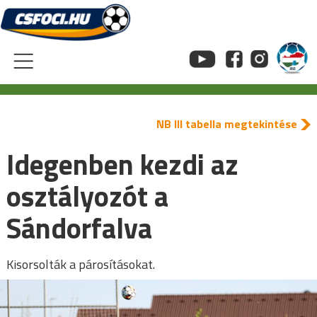
Skip
to
content
NB III tabella megtekintése
Idegenben kezdi az
osztályozót a
Sándorfalva
Kisorsolták a párosításokat.