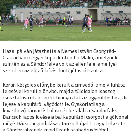
Hazai pályán játszhatta a Nemes István Csongrád-
Csanád vármegyei kupa döntőjét a Makó, amelynek
szintén az a Sándorfalva volt az ellenfele, amellyel
szemben az előző kiírás döntőjét is játszotta.
Korán kétgólos előnybe került a címvédő, amely Juhász
fejesével került előnybe, majd a túloldalon Isaszegi
csúsztatása után centik hiányoztak az egyenlítéshez, de
fejese a kapufáról vágódott le. Gyakorlatilag a
következő támadásból ismét betalált a Sándorfalva,
Dancsok lapos lövése a bal kapufáról csorgott a gólvonal
mögé. Bácsi megindulása után volt újabb nagy helyzete
a Sándorfalvának, majd Frank szabadrúgásából