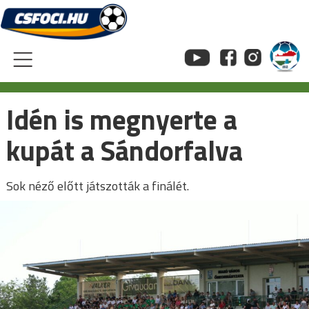
Skip
to
content
Idén is megnyerte a
kupát a Sándorfalva
Sok néző előtt játszották a finálét.