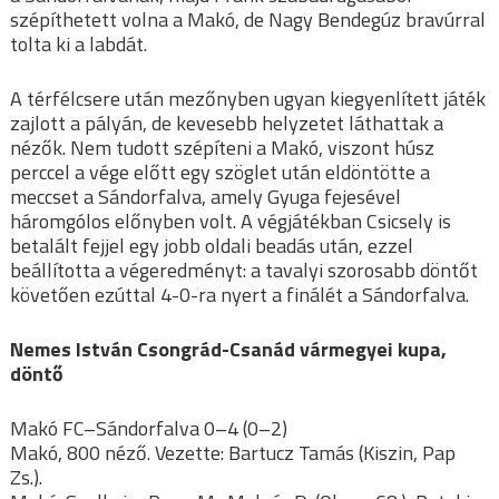
szépíthetett volna a Makó, de Nagy Bendegúz bravúrral
tolta ki a labdát.
A térfélcsere után mezőnyben ugyan kiegyenlített játék
zajlott a pályán, de kevesebb helyzetet láthattak a
nézők. Nem tudott szépíteni a Makó, viszont húsz
perccel a vége előtt egy szöglet után eldöntötte a
meccset a Sándorfalva, amely Gyuga fejesével
háromgólos előnyben volt. A végjátékban Csicsely is
betalált fejjel egy jobb oldali beadás után, ezzel
beállította a végeredményt: a tavalyi szorosabb döntőt
követően ezúttal 4-0-ra nyert a finálét a Sándorfalva.
Nemes István Csongrád-Csanád vármegyei kupa,
döntő
Makó FC–Sándorfalva 0–4 (0–2)
Makó, 800 néző. Vezette: Bartucz Tamás (Kiszin, Pap
Zs.).