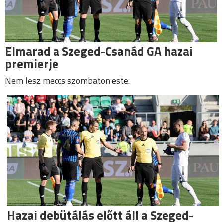
Elmarad a Szeged-Csanád GA hazai
premierje
Nem lesz meccs szombaton este.
Hazai debütálás előtt áll a Szeged-