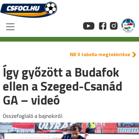
Skip
to
content
NB II tabella megtekintése
Így győzött a Budafok
ellen a Szeged-Csanád
GA – videó
Összefoglaló a bajnokiról.