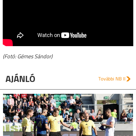
(Fotó: Gémes Sándor)
AJÁNLÓ
További NB II